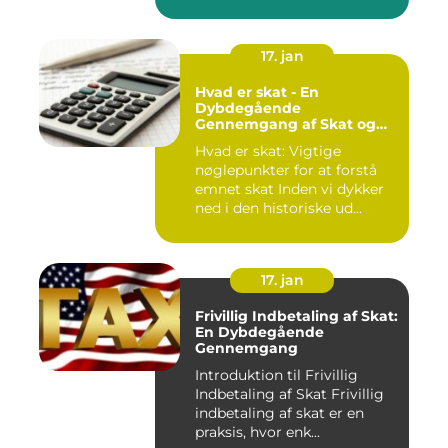
17. jan
Hvad er skat - En
Dybdegående
Gennemgang af Skat og
Dens Udvikling gennem
Hvad er skat: Vigtige
Tid
nøglepunkter for at forstå
emnet skat Inden vi dykker
ned i den historiske ud...
17. jan
Frivillig Indbetaling af Skat:
En Dybdegående
Gennemgang
Introduktion til Frivillig
Indbetaling af Skat Frivillig
indbetaling af skat er en
praksis, hvor enk...