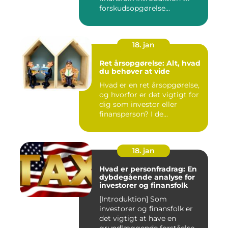
forskudsopgørelse...
18. jan
Ret årsopgørelse: Alt, hvad
du behøver at vide
Hvad er en ret årsopgørelse,
og hvorfor er det vigtigt for
dig som investor eller
finansperson? I de...
18. jan
Hvad er personfradrag: En
dybdegående analyse for
investorer og finansfolk
[Introduktion] Som
investorer og finansfolk er
det vigtigt at have en