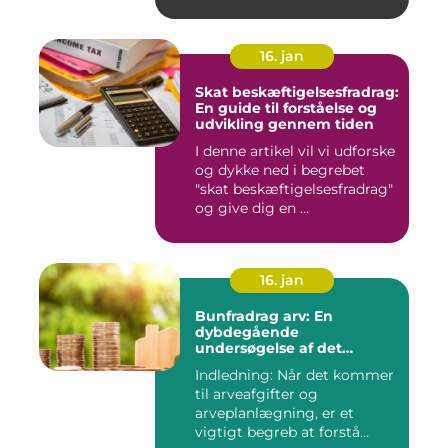
16. jan
Skat beskæftigelsesfradrag:
En guide til forståelse og
udvikling gennem tiden
I denne artikel vil vi udforske
og dykke ned i begrebet
"skat beskæftigelsesfradrag"
og give dig en ...
16. jan
Bunfradrag arv: En
dybdegående
undersøgelse af det
vigtigste at vide
Indledning: Når det kommer
til arveafgifter og
arveplanlægning, er et
vigtigt begreb at forstå