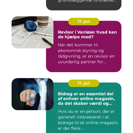
grundlæggende forståelse
for s...
17. jan
Revisor i Vanløse: hvad kan
de hjælpe med?
Når det kommer til
økonomisk styring og
rådgivning, er en revisor en
uvurderlig partner for
virksomh...
17. jan
Bidrag er en essentiel del
af enhver online magasin,
da det skaber værdi og
diversitet i indholdet samt
Hvis du er en person, der er
engagerer læsere og
generelt interesseret i at
bidragsydere
bidrage til et online magasin,
er der flere ...