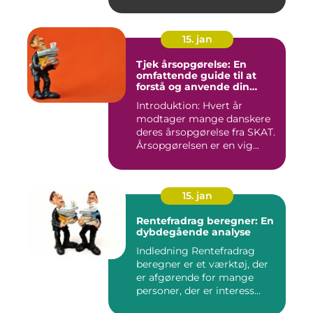
15. jan
Tjek årsopgørelse: En
omfattende guide til at
forstå og anvende din
årsopgørelse
Introduktion: Hvert år
modtager mange danskere
deres årsopgørelse fra SKAT.
Årsopgørelsen er en vig...
15. jan
Rentefradrag beregner: En
dybdegående analyse
Indledning Rentefradrag
beregner er et værktøj, der
er afgørende for mange
personer, der er interess...