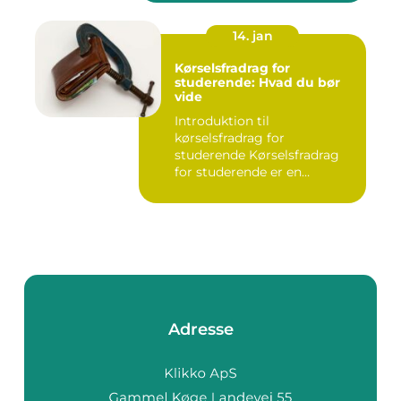
14. jan
Kørselsfradrag for
studerende: Hvad du bør
vide
Introduktion til
kørselsfradrag for
studerende Kørselsfradrag
for studerende er en
skattefordel, de...
Adresse