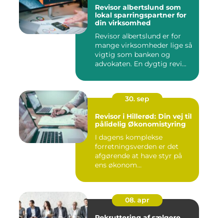
Revisor albertslund som
lokal sparringspartner for
din virksomhed
Revisor albertslund er for
mange virksomheder lige så
vigtig som banken og
advokaten. En dygtig revi...
30. sep
Revisor i Hillerød: Din vej til
pålidelig Økonomistyring
I dagens komplekse
forretningsverden er det
afgørende at have styr på
ens økonom...
08. apr
Rekruttering af sælgere