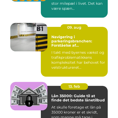
stor milepæl i livet. Det kan
være spæn...
09. aug
Navigering i
parkeringsbranchen:
Forståelse af
Parkeringsselskabers Rolle
I takt med byernes vækst og
trafikproblematikkens
kompleksitet har behovet for
velstruktureret...
13. feb
Lån 35000: Guide til at
finde det bedste lånetilbud
At skulle foretage et lån på
35000 kroner er et skridt,
som mange må tage i