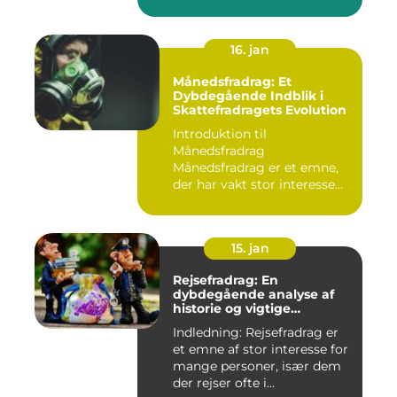
"bunf...
16. jan
Månedsfradrag: Et
Dybdegående Indblik i
Skattefradragets Evolution
Introduktion til
Månedsfradrag
Månedsfradrag er et emne,
der har vakt stor interesse
hos mange, isæ...
15. jan
Rejsefradrag: En
dybdegående analyse af
historie og vigtige
informationer
Indledning: Rejsefradrag er
et emne af stor interesse for
mange personer, især dem
der rejser ofte i...