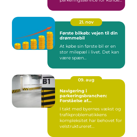
parkeringsservice for kunde...
21. nov
Første bilkøb: vejen til din
drømmebil
At købe sin første bil er en
stor milepæl i livet. Det kan
være spæn...
09. aug
Navigering i
parkeringsbranchen:
Forståelse af
Parkeringsselskabers Rolle
I takt med byernes vækst og
trafikproblematikkens
kompleksitet har behovet for
velstruktureret...