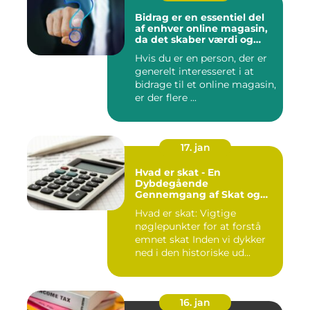
Bidrag er en essentiel del
af enhver online magasin,
da det skaber værdi og
diversitet i indholdet samt
Hvis du er en person, der er
engagerer læsere og
generelt interesseret i at
bidragsydere
bidrage til et online magasin,
er der flere ...
17. jan
Hvad er skat - En
Dybdegående
Gennemgang af Skat og
Dens Udvikling gennem
Hvad er skat: Vigtige
Tid
nøglepunkter for at forstå
emnet skat Inden vi dykker
ned i den historiske ud...
16. jan