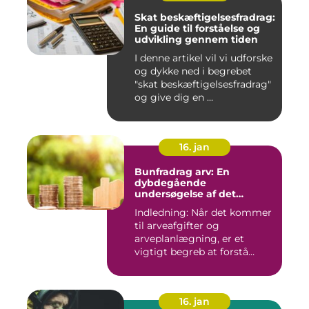
Skat beskæftigelsesfradrag:
En guide til forståelse og
udvikling gennem tiden
I denne artikel vil vi udforske
og dykke ned i begrebet
"skat beskæftigelsesfradrag"
og give dig en ...
16. jan
Bunfradrag arv: En
dybdegående
undersøgelse af det
vigtigste at vide
Indledning: Når det kommer
til arveafgifter og
arveplanlægning, er et
vigtigt begreb at forstå
"bunf...
16. jan