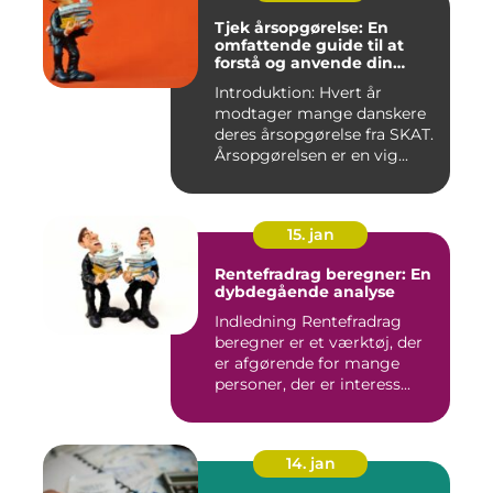
Tjek årsopgørelse: En
omfattende guide til at
forstå og anvende din
årsopgørelse
Introduktion: Hvert år
modtager mange danskere
deres årsopgørelse fra SKAT.
Årsopgørelsen er en vig...
15. jan
Rentefradrag beregner: En
dybdegående analyse
Indledning Rentefradrag
beregner er et værktøj, der
er afgørende for mange
personer, der er interess...
14. jan