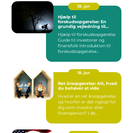
18. jan
Hjælp til
forskudsopgørelse: En
grundig vejledning til
investorer og finansfolk
Hjælp til forskudsopgørelse
Guide til investorer og
finansfolk Introduktion til
forskudsopgørelse...
18. jan
Ret årsopgørelse: Alt, hvad
du behøver at vide
Hvad er en ret årsopgørelse,
og hvorfor er det vigtigt for
dig som investor eller
finansperson? I de...