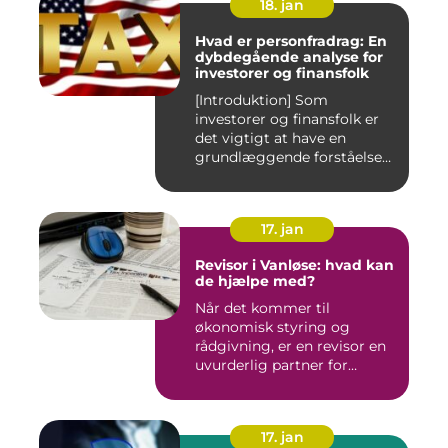
18. jan
Hvad er personfradrag: En
dybdegående analyse for
investorer og finansfolk
[Introduktion] Som
investorer og finansfolk er
det vigtigt at have en
grundlæggende forståelse
for s...
17. jan
Revisor i Vanløse: hvad kan
de hjælpe med?
Når det kommer til
økonomisk styring og
rådgivning, er en revisor en
uvurderlig partner for
virksomh...
17. jan