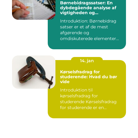
Børnebidragssatser: En
dybdegående analyse af
vigtigheden og
udviklingen over tid
Introduktion: Børnebidrag
satser er et af de mest
afgørende og
omdiskuterede elementer
inden for fam...
14. jan
Kørselsfradrag for
studerende: Hvad du bør
vide
Introduktion til
kørselsfradrag for
studerende Kørselsfradrag
for studerende er en
skattefordel, de...