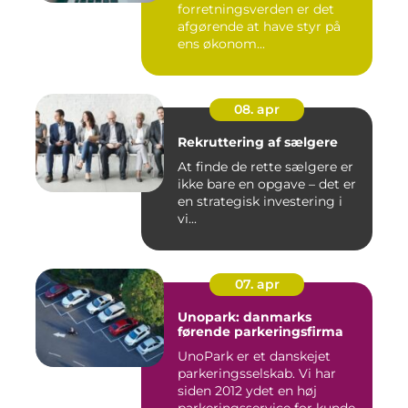
forretningsverden er det
afgørende at have styr på
ens økonom...
08. apr
Rekruttering af sælgere
At finde de rette sælgere er
ikke bare en opgave – det er
en strategisk investering i
vi...
07. apr
Unopark: danmarks
førende parkeringsfirma
UnoPark er et danskejet
parkeringsselskab. Vi har
siden 2012 ydet en høj