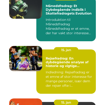
Månedsfradrag: Et
Dybdegående Indblik i
Skattefradragets Evolution
Introduktion til
Månedsfradrag
Månedsfradrag er et emne,
der har vakt stor interesse
hos mange, isæ...
15. jan
Rejsefradrag: En
dybdegående analyse af
historie og vigtige
informationer
Indledning: Rejsefradrag er
et emne af stor interesse for
mange personer, især dem
der rejser ofte i...
15. jan