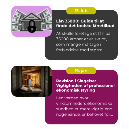
13. feb
Lån 35000: Guide til at
finde det bedste lånetilbud
At skulle foretage et lån på
35000 kroner er et skridt,
som mange må tage i
forbindelse med større i...
19. jan
Revision i Slagelse:
Vigtigheden af professionel
økonomisk styring
I en verden hvor
virksomheders økonomiske
sundhed er mere vigtig end
nogensinde, er behovet for
komp...