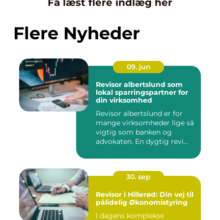
Få læst flere indlæg her
Flere Nyheder
09. jun
Revisor albertslund som
lokal sparringspartner for
din virksomhed
Revisor albertslund er for
mange virksomheder lige så
vigtig som banken og
advokaten. En dygtig revi...
30. sep
Revisor i Hillerød: Din vej til
pålidelig Økonomistyring
I dagens komplekse