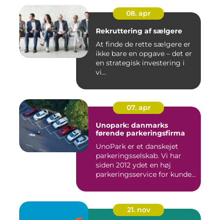
08. apr
Rekruttering af sælgere
At finde de rette sælgere er
ikke bare en opgave – det er
en strategisk investering i
vi...
07. apr
Unopark: danmarks
førende parkeringsfirma
UnoPark er et danskejet
parkeringsselskab. Vi har
siden 2012 ydet en høj
parkeringsservice for kunde...
21. nov