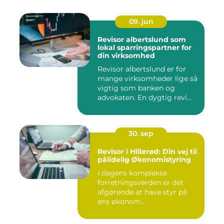
09. jun
Revisor albertslund som
lokal sparringspartner for
din virksomhed
Revisor albertslund er for
mange virksomheder lige så
vigtig som banken og
advokaten. En dygtig revi...
30. sep
Revisor i Hillerød: Din vej til
pålidelig Økonomistyring
I dagens komplekse
forretningsverden er det
afgørende at have styr på
ens økonom...