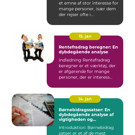
et emne af stor interesse for
mange personer, især dem
der rejser ofte i...
15. jan
Rentefradrag beregner: En
dybdegående analyse
Indledning Rentefradrag
beregner er et værktøj, der
er afgørende for mange
personer, der er interess...
14. jan
Børnebidragssatser: En
dybdegående analyse af
vigtigheden og
udviklingen over tid
Introduktion: Børnebidrag
satser er et af de mest