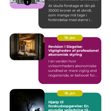
At skulle foretage et lån på
35000 kroner er et skridt,
som mange må tage i
forbindelse med større i...
19. jan
Revision i Slagelse:
Vigtigheden af professionel
økonomisk styring
I en verden hvor
virksomheders økonomiske
sundhed er mere vigtig end
nogensinde, er behovet for
komp...
18. jan
Hjælp til
forskudsopgørelse: En
grundig vejledning til