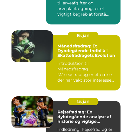
til arveafgifter og
arveplanlægning, er et
vigtigt begreb at forstå
"bunf...
16. jan
Månedsfradrag: Et
Dybdegående Indblik i
Skattefradragets Evolution
Introduktion til
Månedsfradrag
Månedsfradrag er et emne,
der har vakt stor interesse
hos mange, isæ...
15. jan
Rejsefradrag: En
dybdegående analyse af
historie og vigtige
informationer
Indledning: Rejsefradrag er