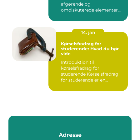
afgørende og
omdiskuterede elementer
inden for fam...
14. jan
Kørselsfradrag for
studerende: Hvad du bør
vide
Introduktion til
kørselsfradrag for
studerende Kørselsfradrag
for studerende er en
skattefordel, de...
Adresse