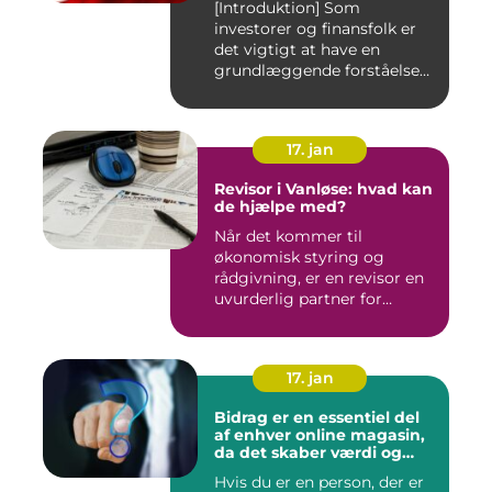
[Introduktion] Som
investorer og finansfolk er
det vigtigt at have en
grundlæggende forståelse
for s...
17. jan
Revisor i Vanløse: hvad kan
de hjælpe med?
Når det kommer til
økonomisk styring og
rådgivning, er en revisor en
uvurderlig partner for
virksomh...
17. jan
Bidrag er en essentiel del
af enhver online magasin,
da det skaber værdi og
diversitet i indholdet samt
Hvis du er en person, der er
engagerer læsere og