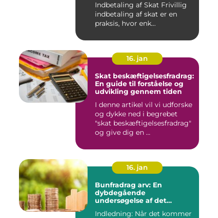
Indbetaling af Skat Frivillig
indbetaling af skat er en
praksis, hvor enk...
16. jan
Skat beskæftigelsesfradrag:
En guide til forståelse og
udvikling gennem tiden
I denne artikel vil vi udforske
og dykke ned i begrebet
"skat beskæftigelsesfradrag"
og give dig en ...
16. jan
Bunfradrag arv: En
dybdegående
undersøgelse af det
vigtigste at vide
Indledning: Når det kommer