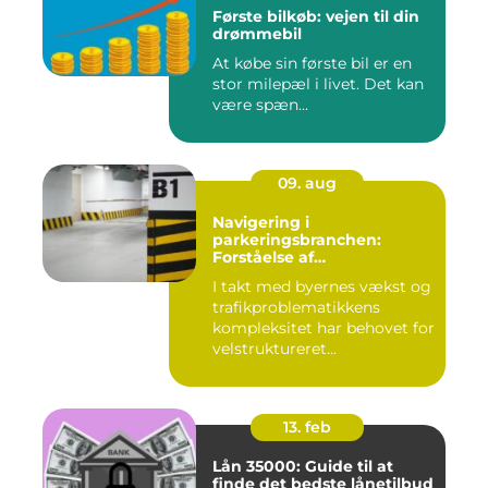
Første bilkøb: vejen til din
drømmebil
At købe sin første bil er en
stor milepæl i livet. Det kan
være spæn...
09. aug
Navigering i
parkeringsbranchen:
Forståelse af
Parkeringsselskabers Rolle
I takt med byernes vækst og
trafikproblematikkens
kompleksitet har behovet for
velstruktureret...
13. feb
Lån 35000: Guide til at
finde det bedste lånetilbud