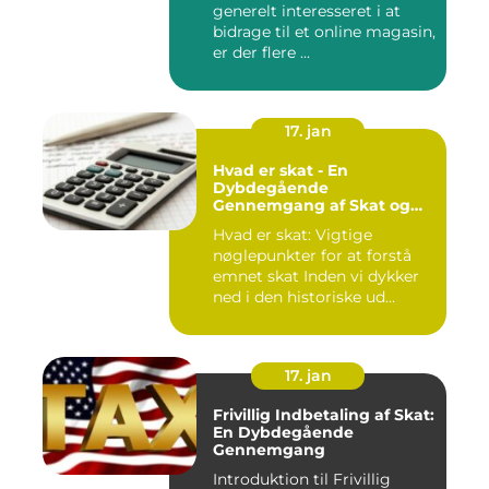
generelt interesseret i at
bidragsydere
bidrage til et online magasin,
er der flere ...
17. jan
Hvad er skat - En
Dybdegående
Gennemgang af Skat og
Dens Udvikling gennem
Hvad er skat: Vigtige
Tid
nøglepunkter for at forstå
emnet skat Inden vi dykker
ned i den historiske ud...
17. jan
Frivillig Indbetaling af Skat:
En Dybdegående
Gennemgang
Introduktion til Frivillig