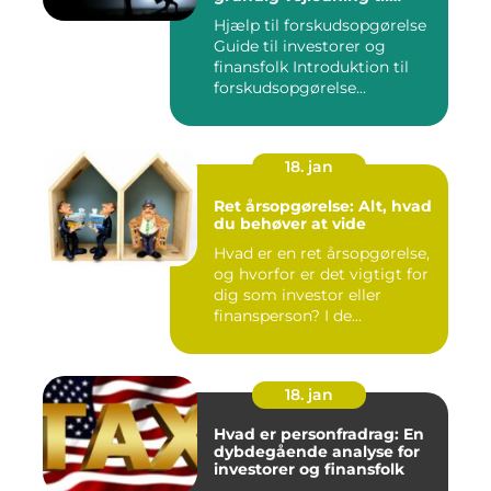
investorer og finansfolk
Hjælp til forskudsopgørelse
Guide til investorer og
finansfolk Introduktion til
forskudsopgørelse...
18. jan
Ret årsopgørelse: Alt, hvad
du behøver at vide
Hvad er en ret årsopgørelse,
og hvorfor er det vigtigt for
dig som investor eller
finansperson? I de...
18. jan
Hvad er personfradrag: En
dybdegående analyse for
investorer og finansfolk