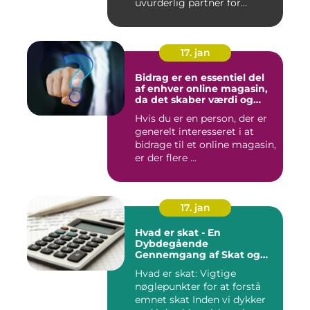
uvurderlig partner for
virksomh...
17. jan
Bidrag er en essentiel del
af enhver online magasin,
da det skaber værdi og
diversitet i indholdet samt
Hvis du er en person, der er
engagerer læsere og
generelt interesseret i at
bidragsydere
bidrage til et online magasin,
er der flere ...
17. jan
Hvad er skat - En
Dybdegående
Gennemgang af Skat og
Dens Udvikling gennem
Hvad er skat: Vigtige
Tid
nøglepunkter for at forstå
emnet skat Inden vi dykker