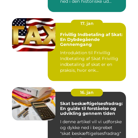
ned i den historiske ud...
17. jan
Frivillig Indbetaling af Skat:
En Dybdegående
Gennemgang
Introduktion til Frivillig
Indbetaling af Skat Frivillig
indbetaling af skat er en
praksis, hvor enk...
16. jan
Skat beskæftigelsesfradrag:
En guide til forståelse og
udvikling gennem tiden
I denne artikel vil vi udforske
og dykke ned i begrebet
"skat beskæftigelsesfradrag"