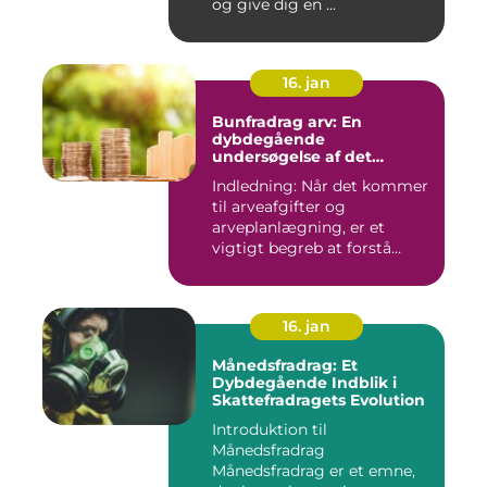
og give dig en ...
16. jan
Bunfradrag arv: En
dybdegående
undersøgelse af det
vigtigste at vide
Indledning: Når det kommer
til arveafgifter og
arveplanlægning, er et
vigtigt begreb at forstå
"bunf...
16. jan
Månedsfradrag: Et
Dybdegående Indblik i
Skattefradragets Evolution
Introduktion til
Månedsfradrag
Månedsfradrag er et emne,