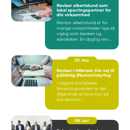
Revisor albertslund som
lokal sparringspartner for
din virksomhed
Revisor albertslund er for
mange virksomheder lige så
vigtig som banken og
advokaten. En dygtig revi...
30. sep
Revisor i Hillerød: Din vej til
pålidelig Økonomistyring
I dagens komplekse
forretningsverden er det
afgørende at have styr på
ens økonom...
08. apr