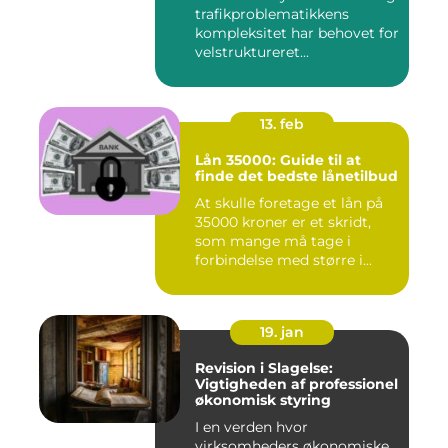
trafikproblematikkens
kompleksitet har behovet for
velstruktureret...
13. feb
Lån 35000: Guide til at
finde det bedste lånetilbud
At skulle foretage et lån på
35000 kroner er et skridt,
som mange må tage i
forbindelse med større i...
19. jan
Revision i Slagelse:
Vigtigheden af professionel
økonomisk styring
I en verden hvor
virksomheders økonomiske