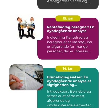
Årsopgørelsen er en vig...
15. jan
Rentefradrag beregner: En
dybdegående analyse
Indledning Rentefradrag
beregner er et værktøj, der
er afgørende for mange
personer, der er interess...
14. jan
Børnebidragssatser: En
dybdegående analyse af
vigtigheden og
udviklingen over tid
Introduktion: Børnebidrag
satser er et af de mest
afgørende og
omdiskuterede elementer