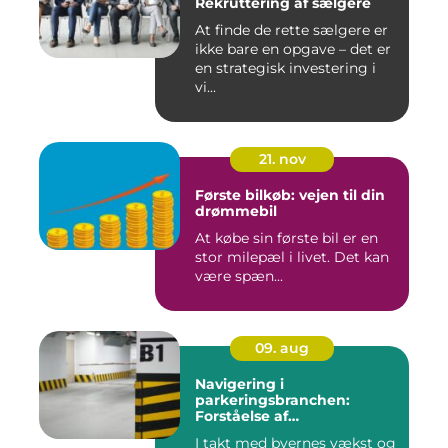
Rekruttering af sælgere
At finde de rette sælgere er
ikke bare en opgave – det er
en strategisk investering i
vi...
21. nov
Første bilkøb: vejen til din
drømmebil
At købe sin første bil er en
stor milepæl i livet. Det kan
være spæn...
09. aug
Navigering i
parkeringsbranchen:
Forståelse af
Parkeringsselskabers Rolle
I takt med byernes vækst og