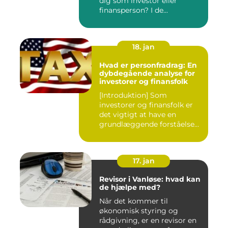
dig som investor eller
finansperson? I de...
18. jan
Hvad er personfradrag: En
dybdegående analyse for
investorer og finansfolk
[Introduktion] Som
investorer og finansfolk er
det vigtigt at have en
grundlæggende forståelse
for s...
17. jan
Revisor i Vanløse: hvad kan
de hjælpe med?
Når det kommer til
økonomisk styring og
rådgivning, er en revisor en