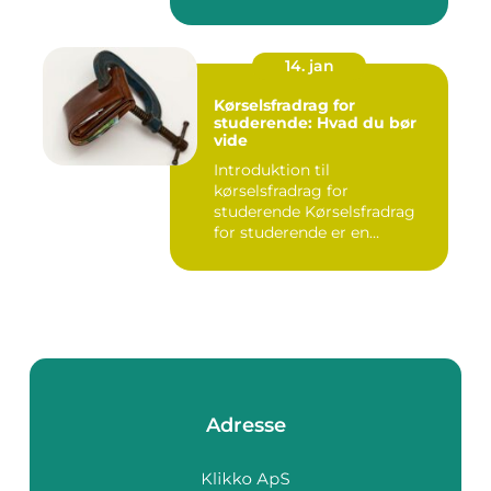
inden for fam...
14. jan
Kørselsfradrag for
studerende: Hvad du bør
vide
Introduktion til
kørselsfradrag for
studerende Kørselsfradrag
for studerende er en
skattefordel, de...
Adresse