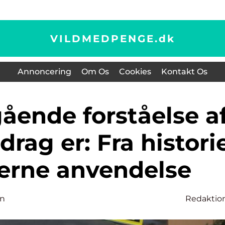
VILDMEDPENGE.
dk
Annoncering
Om Os
Cookies
Kontakt Os
drag er: Fra histori
derne anvendelse
en
Redaktio