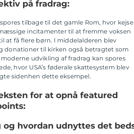
ektiv på fradrag:
spores tilbage til det gamle Rom, hvor kejse
mæssige incitamenter til at fremme voksen
il at få flere børn. I middelalderen blev
g donationer til kirken også betragtet som
 moderne udvikling af fradrag kan spores
drede, hvor USA’s føderale skattesystem blev
ulgte sidenhen dette eksempel.
teksten for at opnå featured
oints:
g og hvordan udnyttes det bed