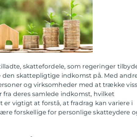
 tilladte, skattefordele, som regeringer tilbyd
 den skattepligtige indkomst på. Med andr
ersoner og virksomheder med at trække vis
 fra deres samlede indkomst, hvilket
t er vigtigt at forstå, at fradrag kan variere i
være forskellige for personlige skatteydere 