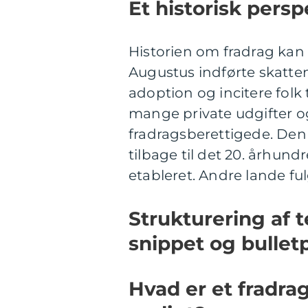
Et historisk persp
Historien om fradrag kan 
Augustus indførte skatte
adoption og incitere folk t
mange private udgifter o
fradragsberettigede. Den
tilbage til det 20. århun
etableret. Andre lande f
Strukturering af 
snippet og bulletp
Hvad er et fradra