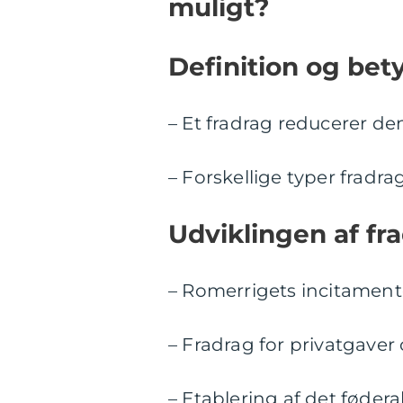
muligt?
Definition og bet
– Et fradrag reducerer de
– Forskellige typer fradra
Udviklingen af fr
– Romerrigets incitamente
– Fradrag for privatgaver
– Etablering af det fødera