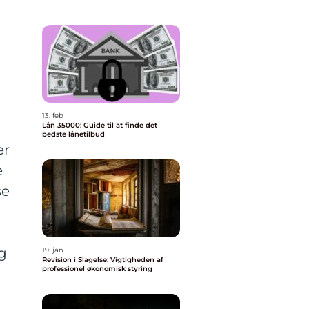
13. feb
Lån 35000: Guide til at finde det
bedste lånetilbud
er
e
se
og
19. jan
Revision i Slagelse: Vigtigheden af
professionel økonomisk styring