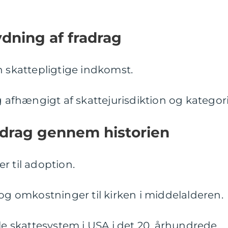
ydning af fradrag
n skattepligtige indkomst.
g afhængigt af skattejurisdiktion og kategori
adrag gennem historien
r til adoption.
 og omkostninger til kirken i middelalderen.
le skattesystem i USA i det 20. århundrede.