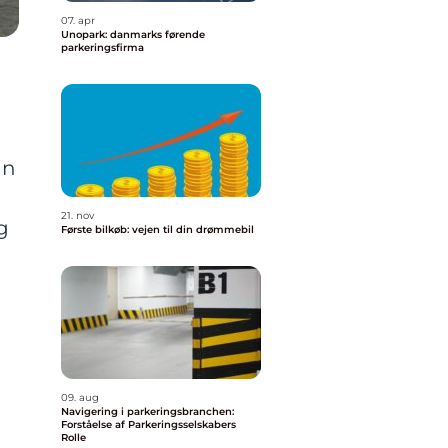
07. apr
Unopark: danmarks førende
parkeringsfirma
an
21. nov
g
Første bilkøb: vejen til din drømmebil
09. aug
Navigering i parkeringsbranchen:
Forståelse af Parkeringsselskabers
Rolle