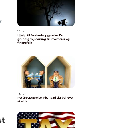
r
18. jan
Hjælp til forskudsopgørelse: En
grundig vejledning til investorer og
finansfolk
18. jan
Ret årsopgørelse: Alt, hvad du behøver
at vide
st