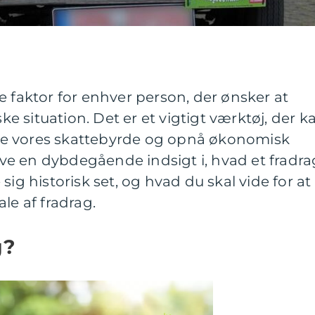
e faktor for enhver person, der ønsker at
 situation. Det er et vigtigt værktøj, der k
e vores skattebyrde og opnå økonomisk
give en dybdegående indsigt i, hvad et fradra
sig historisk set, og hvad du skal vide for at
le af fradrag.
g?