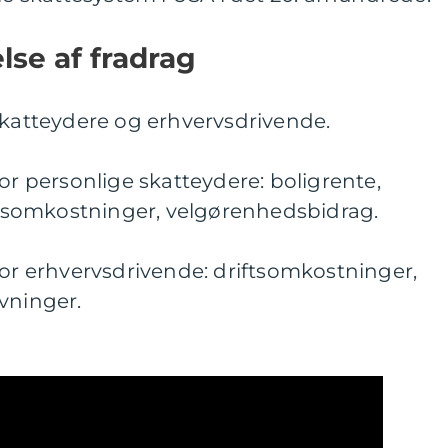
se af fradrag
skatteydere og erhvervsdrivende.
or personlige skatteydere: boligrente,
somkostninger, velgørenhedsbidrag.
for erhvervsdrivende: driftsomkostninger,
vninger.