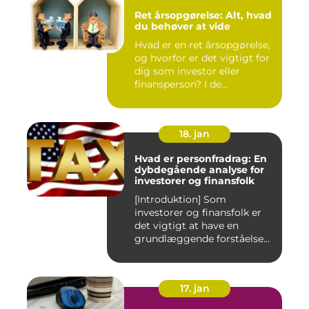
Ret årsopgørelse: Alt, hvad
du behøver at vide
Hvad er en ret årsopgørelse,
og hvorfor er det vigtigt for
dig som investor eller
finansperson? I de...
18. jan
Hvad er personfradrag: En
dybdegående analyse for
investorer og finansfolk
[Introduktion] Som
investorer og finansfolk er
det vigtigt at have en
grundlæggende forståelse
for s...
17. jan