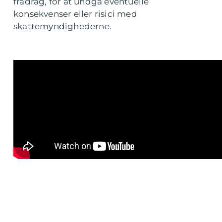
fradrag, for at undgå eventuelle
konsekvenser eller risici med
skattemyndighederne.