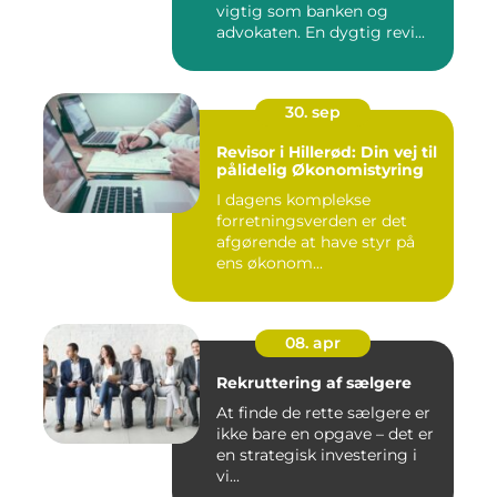
vigtig som banken og
advokaten. En dygtig revi...
30. sep
Revisor i Hillerød: Din vej til
pålidelig Økonomistyring
I dagens komplekse
forretningsverden er det
afgørende at have styr på
ens økonom...
08. apr
Rekruttering af sælgere
At finde de rette sælgere er
ikke bare en opgave – det er
en strategisk investering i
vi...