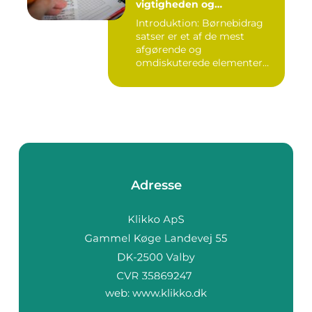
vigtigheden og
udviklingen over tid
Introduktion: Børnebidrag
satser er et af de mest
afgørende og
omdiskuterede elementer
inden for fam...
Adresse
web:
www.klikko.dk