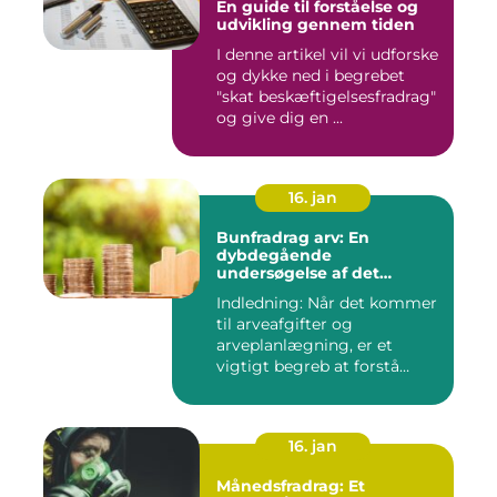
En guide til forståelse og
udvikling gennem tiden
I denne artikel vil vi udforske
og dykke ned i begrebet
"skat beskæftigelsesfradrag"
og give dig en ...
16. jan
Bunfradrag arv: En
dybdegående
undersøgelse af det
vigtigste at vide
Indledning: Når det kommer
til arveafgifter og
arveplanlægning, er et
vigtigt begreb at forstå
"bunf...
16. jan
Månedsfradrag: Et