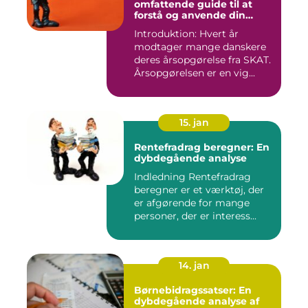
omfattende guide til at
forstå og anvende din
årsopgørelse
Introduktion: Hvert år
modtager mange danskere
deres årsopgørelse fra SKAT.
Årsopgørelsen er en vig...
15. jan
Rentefradrag beregner: En
dybdegående analyse
Indledning Rentefradrag
beregner er et værktøj, der
er afgørende for mange
personer, der er interess...
14. jan
Børnebidragssatser: En
dybdegående analyse af