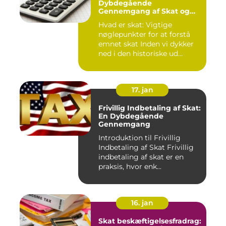
Dybdegående
Gennemgang af Skat og
Dens Udvikling gennem
Hvad er skat: Vigtige
Tid
nøglepunkter for at forstå
emnet skat Inden vi dykker
ned i den historiske ud...
17. jan
Frivillig Indbetaling af Skat:
En Dybdegående
Gennemgang
Introduktion til Frivillig
Indbetaling af Skat Frivillig
indbetaling af skat er en
praksis, hvor enk...
16. jan
Skat beskæftigelsesfradrag: