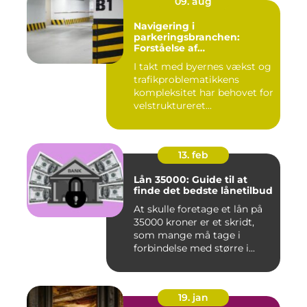
09. aug
Navigering i
parkeringsbranchen:
Forståelse af
Parkeringsselskabers Rolle
I takt med byernes vækst og
trafikproblematikkens
kompleksitet har behovet for
velstruktureret...
13. feb
Lån 35000: Guide til at
finde det bedste lånetilbud
At skulle foretage et lån på
35000 kroner er et skridt,
som mange må tage i
forbindelse med større i...
19. jan