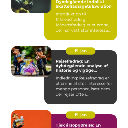
Dybdegående Indblik i
Skattefradragets Evolution
Introduktion til
Månedsfradrag
Månedsfradrag er et emne,
der har vakt stor interesse
hos mange, isæ...
15. jan
Rejsefradrag: En
dybdegående analyse af
historie og vigtige
informationer
Indledning: Rejsefradrag er
et emne af stor interesse for
mange personer, især dem
der rejser ofte i...
15. jan
Tjek årsopgørelse: En