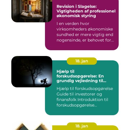
Revision i Slagelse:
Vigtigheden af professionel
økonomisk styring
I en verden hvor
virksomheders økonomiske
sundhed er mere vigtig end
nogensinde, er behovet for
komp...
18. jan
Hjælp til
forskudsopgørelse: En
grundig vejledning til
investorer og finansfolk
Hjælp til forskudsopgørelse
Guide til investorer og
finansfolk Introduktion til
forskudsopgørelse...
18. jan