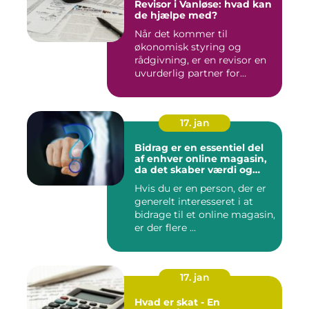
Revisor i Vanløse: hvad kan
de hjælpe med?
Når det kommer til
økonomisk styring og
rådgivning, er en revisor en
uvurderlig partner for
virksomh...
17. jan
Bidrag er en essentiel del
af enhver online magasin,
da det skaber værdi og
diversitet i indholdet samt
Hvis du er en person, der er
engagerer læsere og
generelt interesseret i at
bidragsydere
bidrage til et online magasin,
er der flere ...
17. jan
Hvad er skat - En