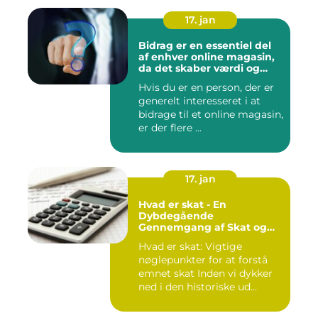
17. jan
Bidrag er en essentiel del
af enhver online magasin,
da det skaber værdi og
diversitet i indholdet samt
Hvis du er en person, der er
engagerer læsere og
generelt interesseret i at
bidragsydere
bidrage til et online magasin,
er der flere ...
17. jan
Hvad er skat - En
Dybdegående
Gennemgang af Skat og
Dens Udvikling gennem
Hvad er skat: Vigtige
Tid
nøglepunkter for at forstå
emnet skat Inden vi dykker
ned i den historiske ud...