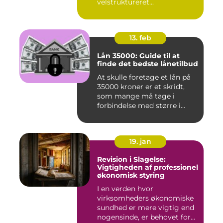
velstruktureret...
13. feb
Lån 35000: Guide til at
finde det bedste lånetilbud
At skulle foretage et lån på
35000 kroner er et skridt,
som mange må tage i
forbindelse med større i...
19. jan
Revision i Slagelse:
Vigtigheden af professionel
økonomisk styring
I en verden hvor
virksomheders økonomiske
sundhed er mere vigtig end
nogensinde, er behovet for