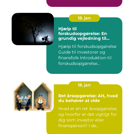
komp...
18. jan
Hjælp til
forskudsopgørelse: En
grundig vejledning til
investorer og finansfolk
Hjælp til forskudsopgørelse
Guide til investorer og
finansfolk Introduktion til
forskudsopgørelse...
18. jan
Ret årsopgørelse: Alt, hvad
du behøver at vide
Hvad er en ret årsopgørelse,
og hvorfor er det vigtigt for
dig som investor eller
finansperson? I de...