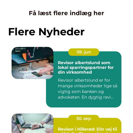
Få læst flere indlæg her
Flere Nyheder
09. jun
Revisor albertslund som
lokal sparringspartner for
din virksomhed
Revisor albertslund er for
mange virksomheder lige så
vigtig som banken og
advokaten. En dygtig revi...
30. sep
Revisor i Hillerød: Din vej til