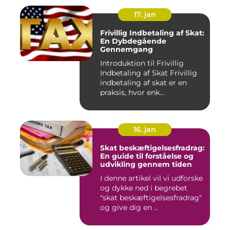
17. jan
Frivillig Indbetaling af Skat:
En Dybdegående
Gennemgang
Introduktion til Frivillig
Indbetaling af Skat Frivillig
indbetaling af skat er en
praksis, hvor enk...
16. jan
Skat beskæftigelsesfradrag:
En guide til forståelse og
udvikling gennem tiden
I denne artikel vil vi udforske
og dykke ned i begrebet
"skat beskæftigelsesfradrag"
og give dig en ...