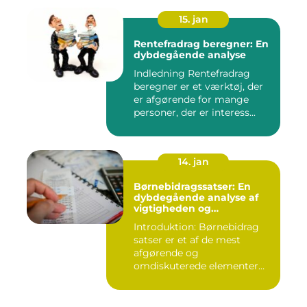
15. jan
Rentefradrag beregner: En
dybdegående analyse
Indledning Rentefradrag
beregner er et værktøj, der
er afgørende for mange
personer, der er interess...
14. jan
Børnebidragssatser: En
dybdegående analyse af
vigtigheden og
udviklingen over tid
Introduktion: Børnebidrag
satser er et af de mest
afgørende og
omdiskuterede elementer
inden for fam...