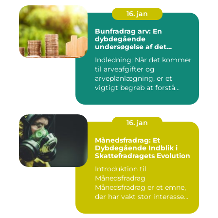
16. jan
Bunfradrag arv: En
dybdegående
undersøgelse af det
vigtigste at vide
Indledning: Når det kommer
til arveafgifter og
arveplanlægning, er et
vigtigt begreb at forstå
"bunf...
16. jan
Månedsfradrag: Et
Dybdegående Indblik i
Skattefradragets Evolution
Introduktion til
Månedsfradrag
Månedsfradrag er et emne,
der har vakt stor interesse
hos mange, isæ...