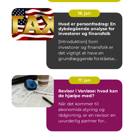
18. jan
Hvad er personfradrag: En
dybdegående analyse for
investorer og finansfolk
[Introduktion] Som
investorer og finansfolk er
det vigtigt at have en
grundlæggende forståelse
for s...
17. jan
Revisor i Vanløse: hvad kan
de hjælpe med?
Når det kommer til
økonomisk styring og
rådgivning, er en revisor en
uvurderlig partner for
virksomh...