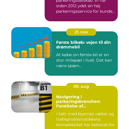
parkeringsselskab. Vi har
siden 2012 ydet en høj
parkeringsservice for kunde...
21. nov
Første bilkøb: vejen til din
drømmebil
At købe sin første bil er en
stor milepæl i livet. Det kan
være spæn...
09. aug
Navigering i
parkeringsbranchen:
Forståelse af
Parkeringsselskabers Rolle
I takt med byernes vækst og
trafikproblematikkens
kompleksitet har behovet for