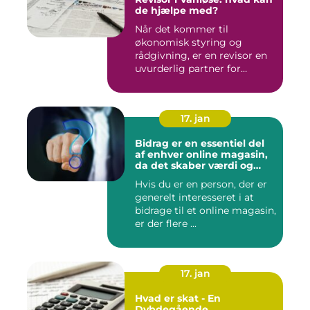
de hjælpe med?
Når det kommer til
økonomisk styring og
rådgivning, er en revisor en
uvurderlig partner for
virksomh...
17. jan
Bidrag er en essentiel del
af enhver online magasin,
da det skaber værdi og
diversitet i indholdet samt
Hvis du er en person, der er
engagerer læsere og
generelt interesseret i at
bidragsydere
bidrage til et online magasin,
er der flere ...
17. jan
Hvad er skat - En
Dybdegående