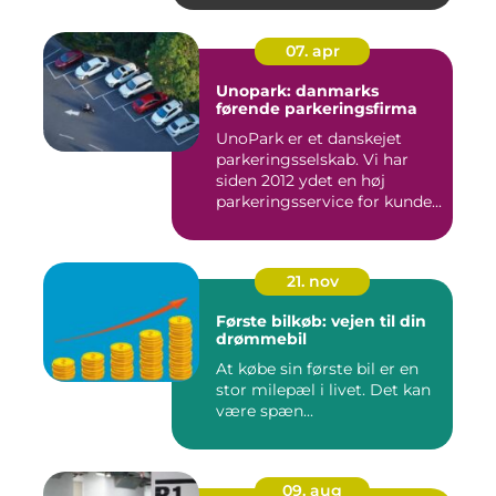
07. apr
Unopark: danmarks
førende parkeringsfirma
UnoPark er et danskejet
parkeringsselskab. Vi har
siden 2012 ydet en høj
parkeringsservice for kunde...
21. nov
Første bilkøb: vejen til din
drømmebil
At købe sin første bil er en
stor milepæl i livet. Det kan
være spæn...
09. aug