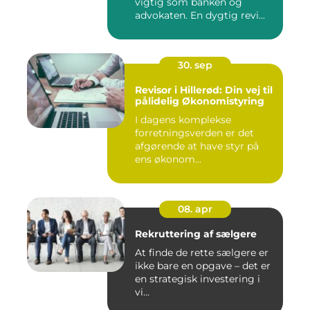
vigtig som banken og
advokaten. En dygtig revi...
30. sep
Revisor i Hillerød: Din vej til
pålidelig Økonomistyring
I dagens komplekse
forretningsverden er det
afgørende at have styr på
ens økonom...
08. apr
Rekruttering af sælgere
At finde de rette sælgere er
ikke bare en opgave – det er
en strategisk investering i
vi...