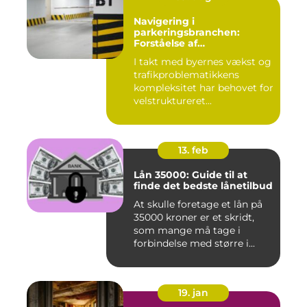
Navigering i
parkeringsbranchen:
Forståelse af
Parkeringsselskabers Rolle
I takt med byernes vækst og
trafikproblematikkens
kompleksitet har behovet for
velstruktureret...
13. feb
Lån 35000: Guide til at
finde det bedste lånetilbud
At skulle foretage et lån på
35000 kroner er et skridt,
som mange må tage i
forbindelse med større i...
19. jan