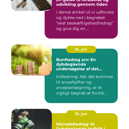
udvikling gennem tiden
I denne artikel vil vi udforske
og dykke ned i begrebet
"skat beskæftigelsesfradrag"
og give dig en ...
16. jan
Bunfradrag arv: En
dybdegående
undersøgelse af det
vigtigste at vide
Indledning: Når det kommer
til arveafgifter og
arveplanlægning, er et
vigtigt begreb at forstå
"bunf...
16. jan
Månedsfradrag: Et
Dybdegående Indblik i