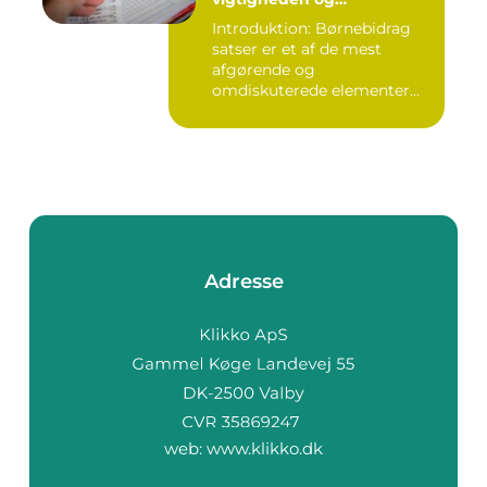
udviklingen over tid
Introduktion: Børnebidrag
satser er et af de mest
afgørende og
omdiskuterede elementer
inden for fam...
Adresse
web:
www.klikko.dk