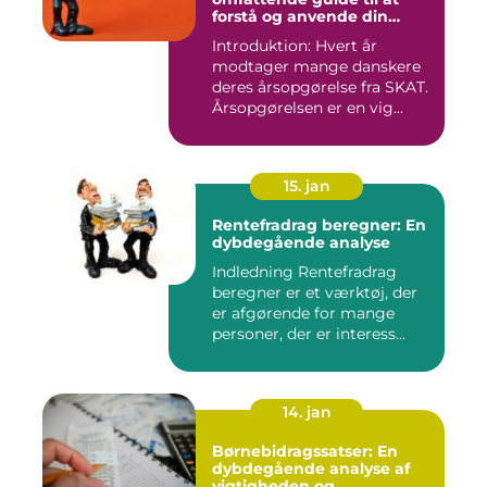
forstå og anvende din
årsopgørelse
Introduktion: Hvert år
modtager mange danskere
deres årsopgørelse fra SKAT.
Årsopgørelsen er en vig...
15. jan
Rentefradrag beregner: En
dybdegående analyse
Indledning Rentefradrag
beregner er et værktøj, der
er afgørende for mange
personer, der er interess...
14. jan
Børnebidragssatser: En
dybdegående analyse af
vigtigheden og