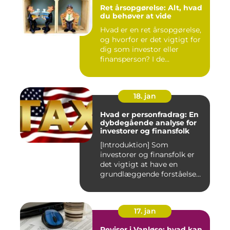
Ret årsopgørelse: Alt, hvad
du behøver at vide
Hvad er en ret årsopgørelse,
og hvorfor er det vigtigt for
dig som investor eller
finansperson? I de...
18. jan
Hvad er personfradrag: En
dybdegående analyse for
investorer og finansfolk
[Introduktion] Som
investorer og finansfolk er
det vigtigt at have en
grundlæggende forståelse
for s...
17. jan
Revisor i Vanløse: hvad kan