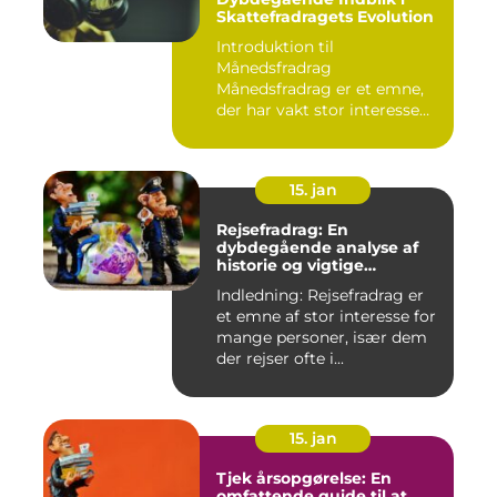
Skattefradragets Evolution
Introduktion til
Månedsfradrag
Månedsfradrag er et emne,
der har vakt stor interesse
hos mange, isæ...
15. jan
Rejsefradrag: En
dybdegående analyse af
historie og vigtige
informationer
Indledning: Rejsefradrag er
et emne af stor interesse for
mange personer, især dem
der rejser ofte i...
15. jan
Tjek årsopgørelse: En
omfattende guide til at