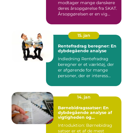
modtager mange danskere
deres årsopgørelse fra SKAT.
Årsopgørelsen er en vig...
15. jan
Rentefradrag beregner: En
dybdegående analyse
Indledning Rentefradrag
beregner er et værktøj, der
er afgørende for mange
personer, der er interess...
14. jan
Børnebidragssatser: En
dybdegående analyse af
vigtigheden og
udviklingen over tid
Introduktion: Børnebidrag
satser er et af de mest