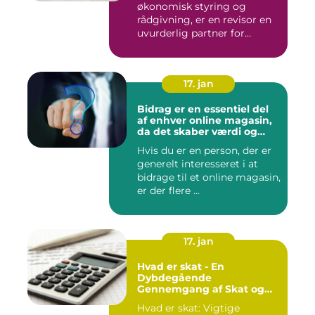
økonomisk styring og
rådgivning, er en revisor en
uvurderlig partner for
virksomh...
17. jan
Bidrag er en essentiel del
af enhver online magasin,
da det skaber værdi og
diversitet i indholdet samt
Hvis du er en person, der er
engagerer læsere og
generelt interesseret i at
bidragsydere
bidrage til et online magasin,
er der flere ...
17. jan
Hvad er skat - En
Dybdegående
Gennemgang af Skat og
Dens Udvikling gennem
Hvad er skat: Vigtige
Tid