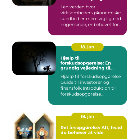
I en verden hvor
virksomheders økonomiske
sundhed er mere vigtig end
nogensinde, er behovet for
komp...
18. jan
Hjælp til
forskudsopgørelse: En
grundig vejledning til
investorer og finansfolk
Hjælp til forskudsopgørelse
Guide til investorer og
finansfolk Introduktion til
forskudsopgørelse...
18. jan
Ret årsopgørelse: Alt, hvad
du behøver at vide