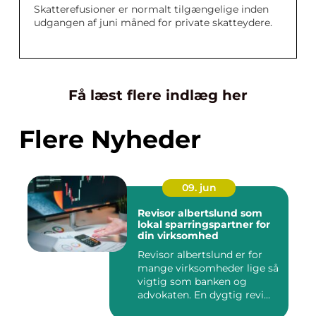
Skatterefusioner er normalt tilgængelige inden
udgangen af juni måned for private skatteydere.
Få læst flere indlæg her
Flere Nyheder
09. jun
Revisor albertslund som
lokal sparringspartner for
din virksomhed
Revisor albertslund er for
mange virksomheder lige så
vigtig som banken og
advokaten. En dygtig revi...