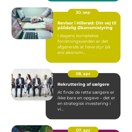
30. sep
Revisor i Hillerød: Din vej til
pålidelig Økonomistyring
I dagens komplekse
forretningsverden er det
afgørende at have styr på
ens økonom...
08. apr
Rekruttering af sælgere
At finde de rette sælgere er
ikke bare en opgave – det er
en strategisk investering i
vi...
07. apr