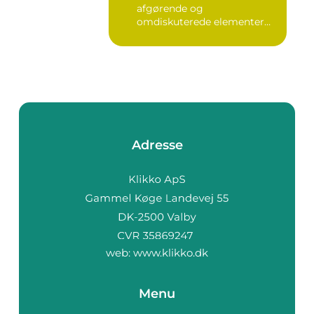
afgørende og
omdiskuterede elementer
inden for fam...
Adresse
web:
www.klikko.dk
Menu