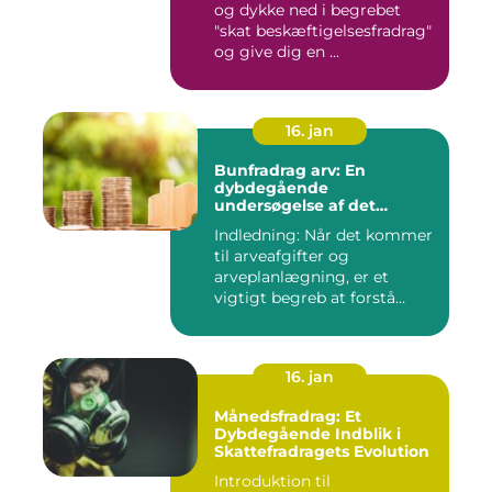
og dykke ned i begrebet
"skat beskæftigelsesfradrag"
og give dig en ...
16. jan
Bunfradrag arv: En
dybdegående
undersøgelse af det
vigtigste at vide
Indledning: Når det kommer
til arveafgifter og
arveplanlægning, er et
vigtigt begreb at forstå
"bunf...
16. jan
Månedsfradrag: Et
Dybdegående Indblik i
Skattefradragets Evolution
Introduktion til