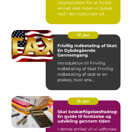
nøglepunkter for at forstå
emnet skat Inden vi dykker
ned i den historiske ud...
17. jan
Frivillig Indbetaling af Skat:
En Dybdegående
Gennemgang
Introduktion til Frivillig
Indbetaling af Skat Frivillig
indbetaling af skat er en
praksis, hvor enk...
16. jan
Skat beskæftigelsesfradrag:
En guide til forståelse og
udvikling gennem tiden
I denne artikel vil vi udforske