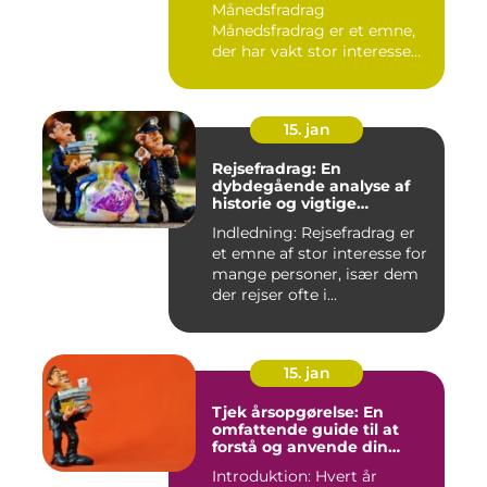
Månedsfradrag
Månedsfradrag er et emne,
der har vakt stor interesse
hos mange, isæ...
15. jan
Rejsefradrag: En
dybdegående analyse af
historie og vigtige
informationer
Indledning: Rejsefradrag er
et emne af stor interesse for
mange personer, især dem
der rejser ofte i...
15. jan
Tjek årsopgørelse: En
omfattende guide til at
forstå og anvende din
årsopgørelse
Introduktion: Hvert år