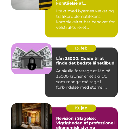
Forståelse af
Parkeringsselskabers Rolle
I takt med byernes vækst og
trafikproblematikkens
kompleksitet har behovet for
velstruktureret...
13. feb
Lån 35000: Guide til at
finde det bedste lånetilbud
At skulle foretage et lån på
35000 kroner er et skridt,
som mange må tage i
forbindelse med større i...
19. jan
Revision i Slagelse:
Vigtigheden af professionel
økonomisk styring