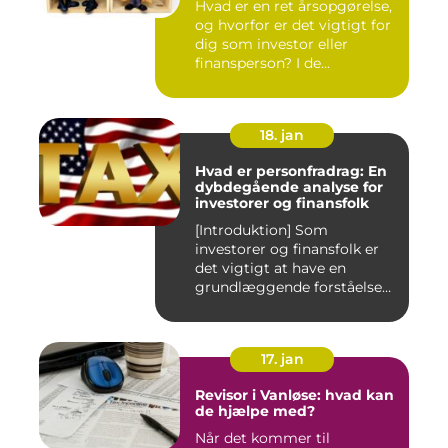
Hvad er en ret årsopgørelse,
og hvorfor er det vigtigt for
dig som investor eller
finansperson? I de...
18. jan
Hvad er personfradrag: En
dybdegående analyse for
investorer og finansfolk
[Introduktion] Som
investorer og finansfolk er
det vigtigt at have en
grundlæggende forståelse
for s...
17. jan
Revisor i Vanløse: hvad kan
de hjælpe med?
Når det kommer til