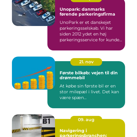
Unopark: danmarks
førende parkeringsfirma
UnoPark er et danskejet
parkeringsselskab. Vi har
siden 2012 ydet en høj
parkeringsservice for kunde...
21. nov
Første bilkøb: vejen til din
drømmebil
At købe sin første bil er en
stor milepæl i livet. Det kan
være spæn...
09. aug
Navigering i
parkeringsbranchen: