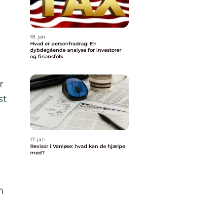
18. jan
Hvad er personfradrag: En
dybdegående analyse for investorer
og finansfolk
r
st
17. jan
Revisor i Vanløse: hvad kan de hjælpe
med?
n