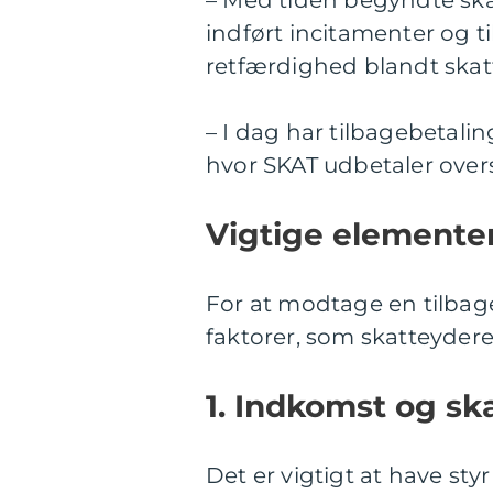
– Med tiden begyndte skat
indført incitamenter og t
retfærdighed blandt skat
– I dag har tilbagebetaling
hvor SKAT udbetaler overs
Vigtige elemente
For at modtage en tilbage
faktorer, som skatteyde
1. Indkomst og sk
Det er vigtigt at have st