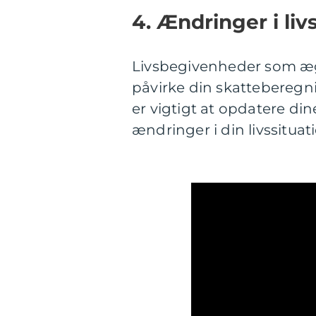
4. Ændringer i liv
Livsbegivenheder som ægt
påvirke din skatteberegn
er vigtigt at opdatere din
ændringer i din livssituat