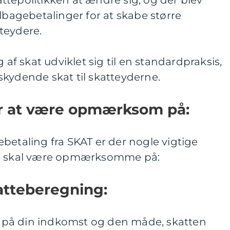
tepolitikken at ændre sig, og der blev
ilbagebetalinger for at skabe større
teydere.
 af skat udviklet sig til en standardpraksis,
kydende skat til skatteyderne.
r at være opmærksom på:
betaling fra SKAT er der nogle vigtige
re skal være opmærksomme på:
atteberegning:
yr på din indkomst og den måde, skatten