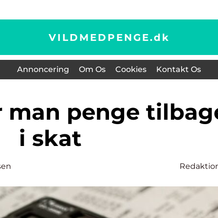
VILDMEDPENGE.
dk
Annoncering
Om Os
Cookies
Kontakt Os
i skat
sen
Redaktio