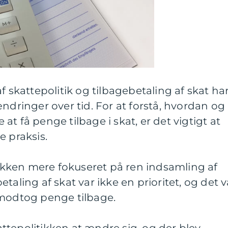
f skattepolitik og tilbagebetaling af skat ha
inger over tid. For at forstå, hvordan og
t få penge tilbage i skat, er det vigtigt at
e praksis.
itikken mere fokuseret på ren indsamling af
taling af skat var ikke en prioritet, og det v
 modtog penge tilbage.