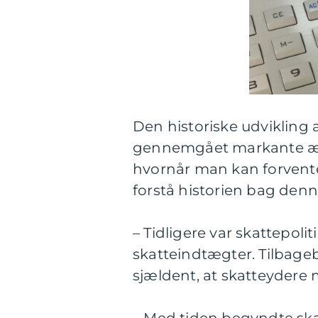
Den historiske udvikling a
gennemgået markante ændr
hvornår man kan forvente a
forstå historien bag denn
– Tidligere var skattepol
skatteindtægter. Tilbagebe
sjældent, at skatteydere