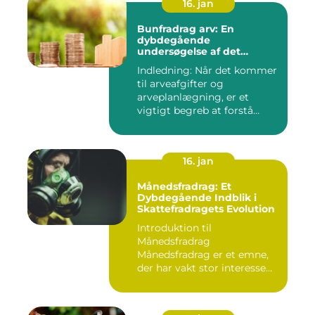
16. jan
Bunfradrag arv: En
dybdegående
undersøgelse af det
vigtigste at vide
Indledning: Når det kommer
til arveafgifter og
arveplanlægning, er et
vigtigt begreb at forstå
"bunf...
16. jan
Månedsfradrag: Et
Dybdegående Indblik i
Skattefradragets Evolution
Introduktion til
Månedsfradrag
Månedsfradrag er et emne,
der har vakt stor interesse
hos mange, isæ...