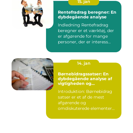
15. jan
Rentefradrag beregner: En
dybdegående analyse
Indledning Rentefradrag
beregner er et værktøj, der
er afgørende for mange
personer, der er interess...
14. jan
Børnebidragssatser: En
dybdegående analyse af
vigtigheden og
udviklingen over tid
Introduktion: Børnebidrag
satser er et af de mest
afgørende og
omdiskuterede elementer
inden for fam...