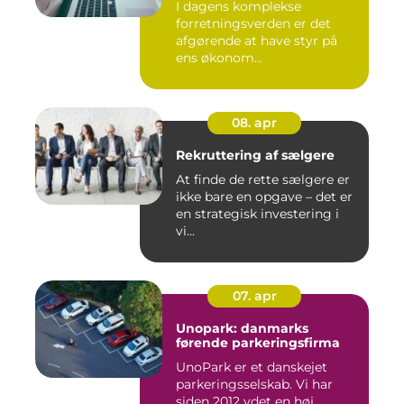
I dagens komplekse
forretningsverden er det
afgørende at have styr på
ens økonom...
08. apr
Rekruttering af sælgere
At finde de rette sælgere er
ikke bare en opgave – det er
en strategisk investering i
vi...
07. apr
Unopark: danmarks
førende parkeringsfirma
UnoPark er et danskejet
parkeringsselskab. Vi har
siden 2012 ydet en høj