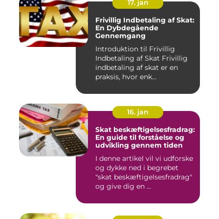
17. jan
Frivillig Indbetaling af Skat:
En Dybdegående
Gennemgang
Introduktion til Frivillig
Indbetaling af Skat Frivillig
indbetaling af skat er en
praksis, hvor enk...
16. jan
Skat beskæftigelsesfradrag:
En guide til forståelse og
udvikling gennem tiden
I denne artikel vil vi udforske
og dykke ned i begrebet
"skat beskæftigelsesfradrag"
og give dig en ...