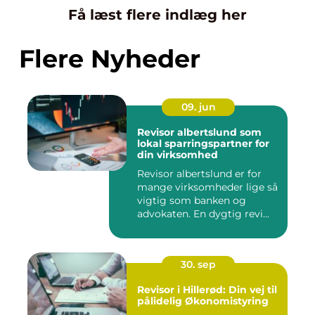
Få læst flere indlæg her
Flere Nyheder
09. jun
Revisor albertslund som
lokal sparringspartner for
din virksomhed
Revisor albertslund er for
mange virksomheder lige så
vigtig som banken og
advokaten. En dygtig revi...
30. sep
Revisor i Hillerød: Din vej til
pålidelig Økonomistyring