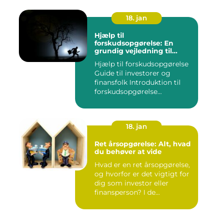
18. jan
Hjælp til
forskudsopgørelse: En
grundig vejledning til
investorer og finansfolk
Hjælp til forskudsopgørelse
Guide til investorer og
finansfolk Introduktion til
forskudsopgørelse...
18. jan
Ret årsopgørelse: Alt, hvad
du behøver at vide
Hvad er en ret årsopgørelse,
og hvorfor er det vigtigt for
dig som investor eller
finansperson? I de...