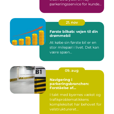
parkeringsservice for kunde...
21. nov
Første bilkøb: vejen til din
drømmebil
At købe sin første bil er en
stor milepæl i livet. Det kan
være spæn...
09. aug
Navigering i
parkeringsbranchen:
Forståelse af
Parkeringsselskabers Rolle
I takt med byernes vækst og
trafikproblematikkens
kompleksitet har behovet for
velstruktureret...