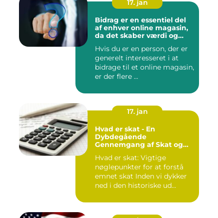
17. jan
Bidrag er en essentiel del
af enhver online magasin,
da det skaber værdi og
diversitet i indholdet samt
Hvis du er en person, der er
engagerer læsere og
generelt interesseret i at
bidragsydere
bidrage til et online magasin,
er der flere ...
17. jan
Hvad er skat - En
Dybdegående
Gennemgang af Skat og
Dens Udvikling gennem
Hvad er skat: Vigtige
Tid
nøglepunkter for at forstå
emnet skat Inden vi dykker
ned i den historiske ud...