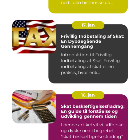
ned i den historiske ud...
17. jan
Frivillig Indbetaling af Skat:
En Dybdegående
Gennemgang
Introduktion til Frivillig
Indbetaling af Skat Frivillig
indbetaling af skat er en
praksis, hvor enk...
16. jan
Skat beskæftigelsesfradrag:
En guide til forståelse og
udvikling gennem tiden
I denne artikel vil vi udforske
og dykke ned i begrebet
"skat beskæftigelsesfradrag"