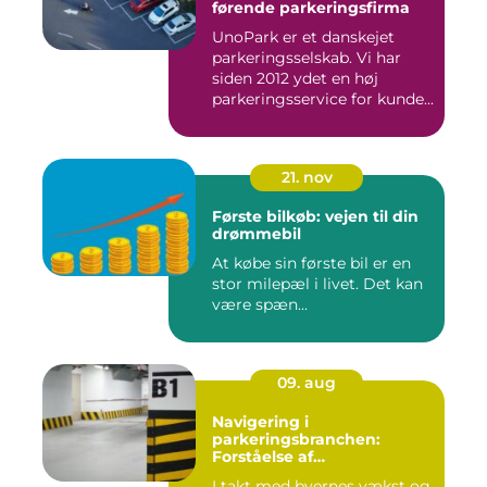
førende parkeringsfirma
UnoPark er et danskejet
parkeringsselskab. Vi har
siden 2012 ydet en høj
parkeringsservice for kunde...
21. nov
Første bilkøb: vejen til din
drømmebil
At købe sin første bil er en
stor milepæl i livet. Det kan
være spæn...
09. aug
Navigering i
parkeringsbranchen:
Forståelse af
Parkeringsselskabers Rolle
I takt med byernes vækst og