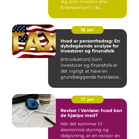
dig som investor eller
finansperson? I de...
18. jan
Hvad er personfradrag: En
dybdegående analyse for
investorer og finansfolk
[Introduktion] Som
investorer og finansfolk er
det vigtigt at have en
grundlæggende forståelse
for s...
17. jan
Revisor i Vanløse: hvad kan
de hjælpe med?
Når det kommer til
økonomisk styring og
rådgivning, er en revisor en