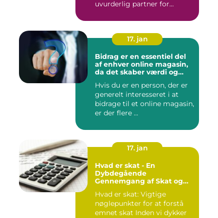
uvurderlig partner for
virksomh...
17. jan
Bidrag er en essentiel del
af enhver online magasin,
da det skaber værdi og
diversitet i indholdet samt
Hvis du er en person, der er
engagerer læsere og
generelt interesseret i at
bidragsydere
bidrage til et online magasin,
er der flere ...
17. jan
Hvad er skat - En
Dybdegående
Gennemgang af Skat og
Dens Udvikling gennem
Hvad er skat: Vigtige
Tid
nøglepunkter for at forstå
emnet skat Inden vi dykker