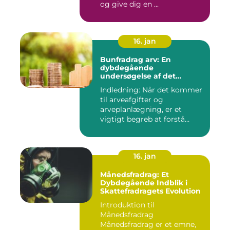
og give dig en ...
16. jan
Bunfradrag arv: En
dybdegående
undersøgelse af det
vigtigste at vide
Indledning: Når det kommer
til arveafgifter og
arveplanlægning, er et
vigtigt begreb at forstå
"bunf...
16. jan
Månedsfradrag: Et
Dybdegående Indblik i
Skattefradragets Evolution
Introduktion til
Månedsfradrag
Månedsfradrag er et emne,