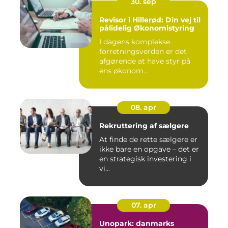
30. sep
Revisor i Hillerød: Din vej til
pålidelig Økonomistyring
I dagens komplekse
forretningsverden er det
afgørende at have styr på
ens økonom...
08. apr
Rekruttering af sælgere
At finde de rette sælgere er
ikke bare en opgave – det er
en strategisk investering i
vi...
07. apr
Unopark: danmarks