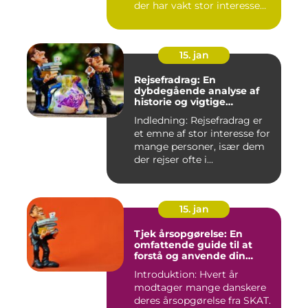
der har vakt stor interesse
hos mange, isæ...
15. jan
Rejsefradrag: En
dybdegående analyse af
historie og vigtige
informationer
Indledning: Rejsefradrag er
et emne af stor interesse for
mange personer, især dem
der rejser ofte i...
15. jan
Tjek årsopgørelse: En
omfattende guide til at
forstå og anvende din
årsopgørelse
Introduktion: Hvert år
modtager mange danskere
deres årsopgørelse fra SKAT.