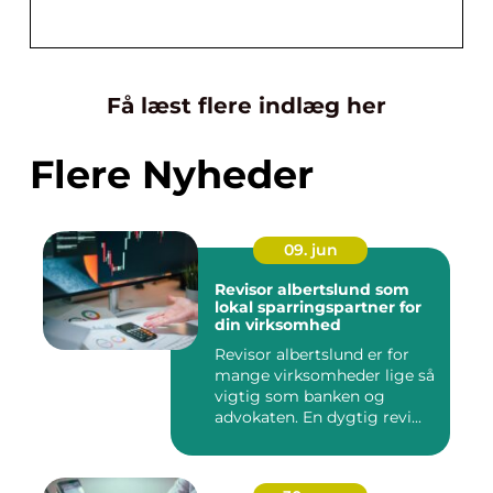
Få læst flere indlæg her
Flere Nyheder
09. jun
Revisor albertslund som
lokal sparringspartner for
din virksomhed
Revisor albertslund er for
mange virksomheder lige så
vigtig som banken og
advokaten. En dygtig revi...