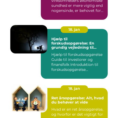
virksomheders økonomiske
sundhed er mere vigtig end
nogensinde, er behovet for
komp...
18. jan
Hjælp til
forskudsopgørelse: En
grundig vejledning til
investorer og finansfolk
Hjælp til forskudsopgørelse
Guide til investorer og
finansfolk Introduktion til
forskudsopgørelse...
18. jan
Ret årsopgørelse: Alt, hvad
du behøver at vide
Hvad er en ret årsopgørelse,
og hvorfor er det vigtigt for