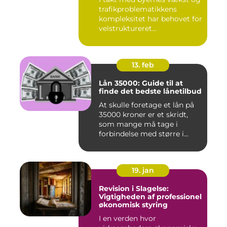
trafikproblematikkens
kompleksitet har behovet for
velstruktureret...
13. feb
Lån 35000: Guide til at
finde det bedste lånetilbud
At skulle foretage et lån på
35000 kroner er et skridt,
som mange må tage i
forbindelse med større i...
19. jan
Revision i Slagelse:
Vigtigheden af professionel
økonomisk styring
I en verden hvor