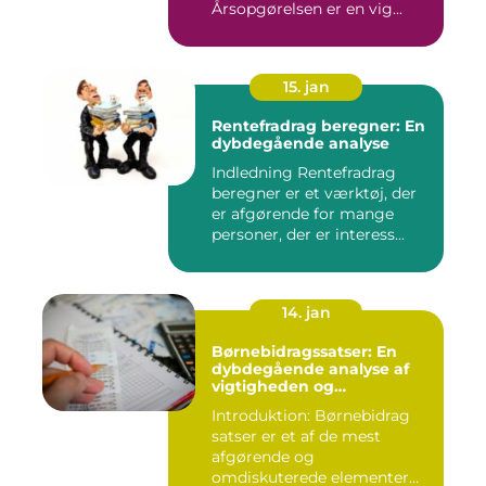
Årsopgørelsen er en vig...
15. jan
Rentefradrag beregner: En
dybdegående analyse
Indledning Rentefradrag
beregner er et værktøj, der
er afgørende for mange
personer, der er interess...
14. jan
Børnebidragssatser: En
dybdegående analyse af
vigtigheden og
udviklingen over tid
Introduktion: Børnebidrag
satser er et af de mest
afgørende og
omdiskuterede elementer