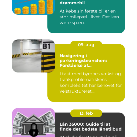
drømmebil
At købe sin første bil er en
stor milepæl i livet. Det kan
være spæn...
09. aug
Navigering i
parkeringsbranchen:
Forståelse af
Parkeringsselskabers Rolle
I takt med byernes vækst og
trafikproblematikkens
kompleksitet har behovet for
velstruktureret...
13. feb
Lån 35000: Guide til at
finde det bedste lånetilbud