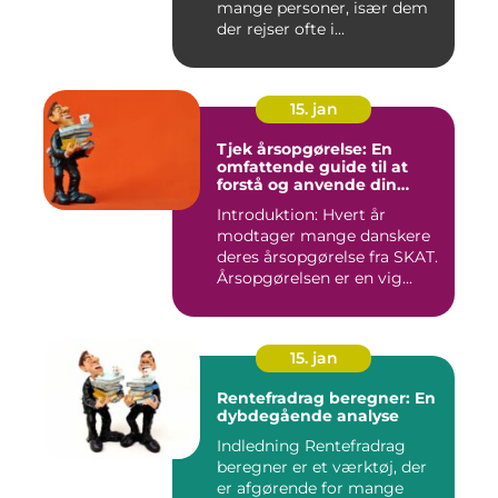
mange personer, især dem
der rejser ofte i...
15. jan
Tjek årsopgørelse: En
omfattende guide til at
forstå og anvende din
årsopgørelse
Introduktion: Hvert år
modtager mange danskere
deres årsopgørelse fra SKAT.
Årsopgørelsen er en vig...
15. jan
Rentefradrag beregner: En
dybdegående analyse
Indledning Rentefradrag
beregner er et værktøj, der
er afgørende for mange