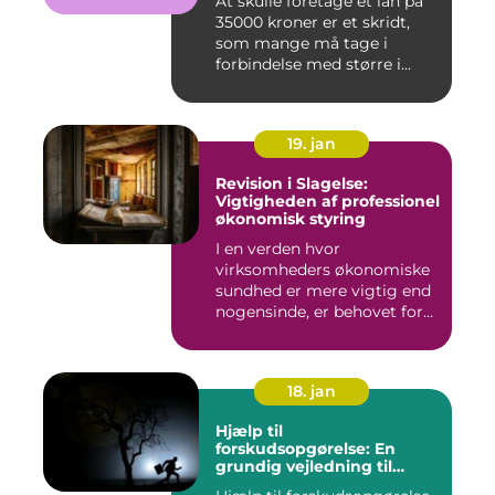
At skulle foretage et lån på
35000 kroner er et skridt,
som mange må tage i
forbindelse med større i...
19. jan
Revision i Slagelse:
Vigtigheden af professionel
økonomisk styring
I en verden hvor
virksomheders økonomiske
sundhed er mere vigtig end
nogensinde, er behovet for
komp...
18. jan
Hjælp til
forskudsopgørelse: En
grundig vejledning til
investorer og finansfolk