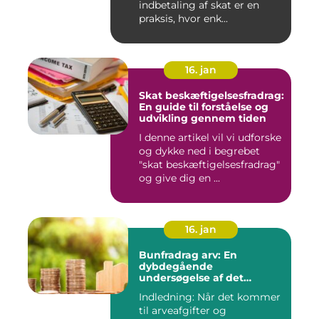
indbetaling af skat er en
praksis, hvor enk...
16. jan
Skat beskæftigelsesfradrag:
En guide til forståelse og
udvikling gennem tiden
I denne artikel vil vi udforske
og dykke ned i begrebet
"skat beskæftigelsesfradrag"
og give dig en ...
16. jan
Bunfradrag arv: En
dybdegående
undersøgelse af det
vigtigste at vide
Indledning: Når det kommer
til arveafgifter og