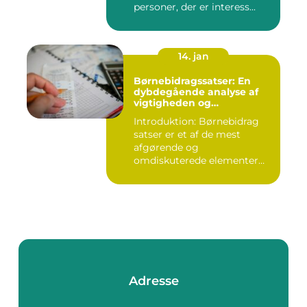
personer, der er interess...
14. jan
Børnebidragssatser: En
dybdegående analyse af
vigtigheden og
udviklingen over tid
Introduktion: Børnebidrag
satser er et af de mest
afgørende og
omdiskuterede elementer
inden for fam...
Adresse