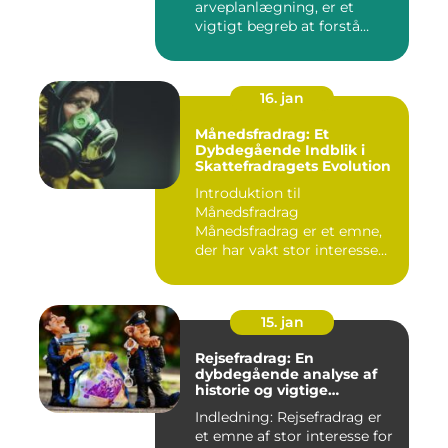
arveplanlægning, er et
vigtigt begreb at forstå
"bunf...
16. jan
Månedsfradrag: Et
Dybdegående Indblik i
Skattefradragets Evolution
Introduktion til
Månedsfradrag
Månedsfradrag er et emne,
der har vakt stor interesse
hos mange, isæ...
15. jan
Rejsefradrag: En
dybdegående analyse af
historie og vigtige
informationer
Indledning: Rejsefradrag er
et emne af stor interesse for