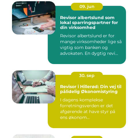
09. jun
Revisor albertslund som
lokal sparringspartner for
din virksomhed
Revisor albertslund er for
mange virksomheder lige så
vigtig som banken og
advokaten. En dygtig revi...
30. sep
Revisor i Hillerød: Din vej til
pålidelig Økonomistyring
I dagens komplekse
forretningsverden er det
afgørende at have styr på
ens økonom...