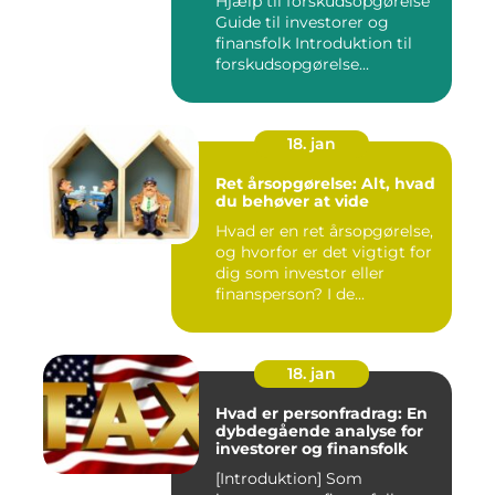
Hjælp til forskudsopgørelse
Guide til investorer og
finansfolk Introduktion til
forskudsopgørelse...
18. jan
Ret årsopgørelse: Alt, hvad
du behøver at vide
Hvad er en ret årsopgørelse,
og hvorfor er det vigtigt for
dig som investor eller
finansperson? I de...
18. jan
Hvad er personfradrag: En
dybdegående analyse for
investorer og finansfolk
[Introduktion] Som