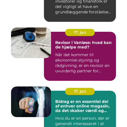
investorer og finansfolk er
det vigtigt at have en
grundlæggende forståelse
for s...
17. jan
Revisor i Vanløse: hvad kan
de hjælpe med?
Når det kommer til
økonomisk styring og
rådgivning, er en revisor en
uvurderlig partner for
virksomh...
17. jan
Bidrag er en essentiel del
af enhver online magasin,
da det skaber værdi og
diversitet i indholdet samt
Hvis du er en person, der er
engagerer læsere og
generelt interesseret i at
bidragsydere