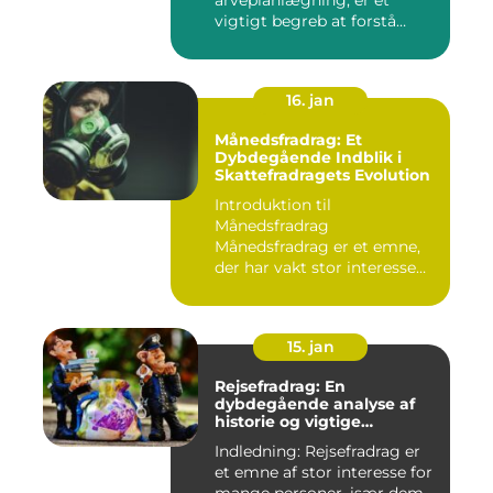
arveplanlægning, er et
vigtigt begreb at forstå
"bunf...
16. jan
Månedsfradrag: Et
Dybdegående Indblik i
Skattefradragets Evolution
Introduktion til
Månedsfradrag
Månedsfradrag er et emne,
der har vakt stor interesse
hos mange, isæ...
15. jan
Rejsefradrag: En
dybdegående analyse af
historie og vigtige
informationer
Indledning: Rejsefradrag er
et emne af stor interesse for