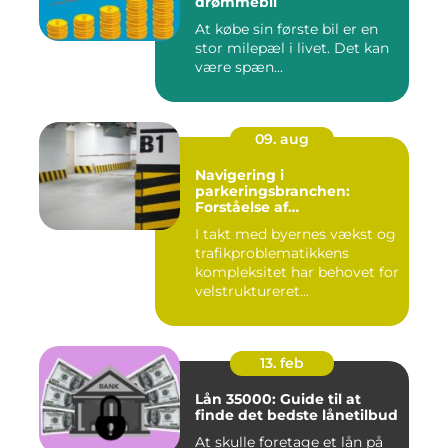
drømmebil
At købe sin første bil er en
stor milepæl i livet. Det kan
være spæn...
09. aug
Navigering i
parkeringsbranchen:
Forståelse af
Parkeringsselskabers Rolle
I takt med byernes vækst og
trafikproblematikkens
kompleksitet har behovet for
velstruktureret...
13. feb
Lån 35000: Guide til at
finde det bedste lånetilbud
At skulle foretage et lån på