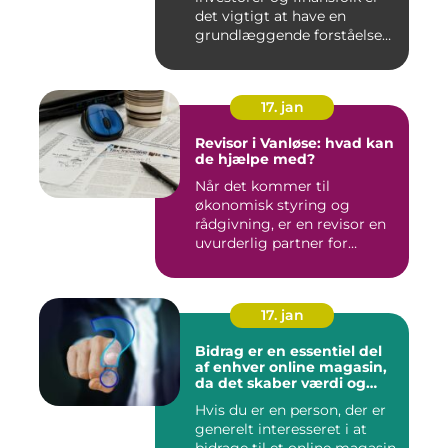
det vigtigt at have en
grundlæggende forståelse
for s...
17. jan
Revisor i Vanløse: hvad kan
de hjælpe med?
Når det kommer til
økonomisk styring og
rådgivning, er en revisor en
uvurderlig partner for
virksomh...
17. jan
Bidrag er en essentiel del
af enhver online magasin,
da det skaber værdi og
diversitet i indholdet samt
Hvis du er en person, der er
engagerer læsere og
generelt interesseret i at
bidragsydere