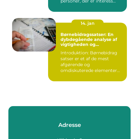
personer, der er interess...
14. jan
Børnebidragssatser: En
dybdegående analyse af
vigtigheden og
udviklingen over tid
Introduktion: Børnebidrag
satser er et af de mest
afgørende og
omdiskuterede elementer
inden for fam...
Adresse