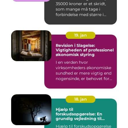
35000 kroner er et skridt,
som mange må tage i
forbindelse med større i...
19. jan
Revision i Slagelse:
Vigtigheden af professionel
økonomisk styring
I en verden hvor
virksomheders økonomiske
sundhed er mere vigtig end
nogensinde, er behovet for
komp...
18. jan
Hjælp til
forskudsopgørelse: En
grundig vejledning til
investorer og finansfolk
Hjælp til forskudsopgørelse