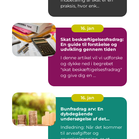
indbetaling af skat er en
praksis, hvor enk...
16. jan
Skat beskæftigelsesfradrag:
En guide til forståelse og
udvikling gennem tiden
I denne artikel vil vi udforske
og dykke ned i begrebet
"skat beskæftigelsesfradrag"
og give dig en ...
16. jan
Bunfradrag arv: En
dybdegående
undersøgelse af det
vigtigste at vide
Indledning: Når det kommer
til arveafgifter og