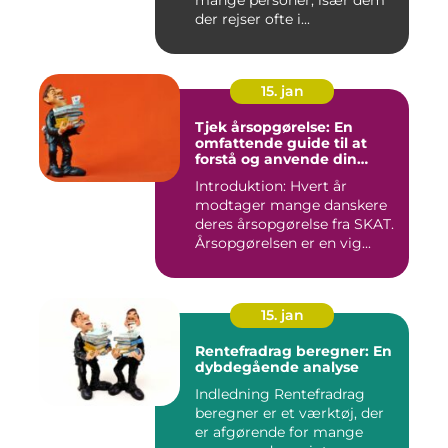
mange personer, især dem
der rejser ofte i...
15. jan
Tjek årsopgørelse: En
omfattende guide til at
forstå og anvende din
årsopgørelse
Introduktion: Hvert år
modtager mange danskere
deres årsopgørelse fra SKAT.
Årsopgørelsen er en vig...
15. jan
Rentefradrag beregner: En
dybdegående analyse
Indledning Rentefradrag
beregner er et værktøj, der
er afgørende for mange