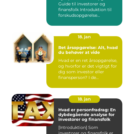
Guide til investorer og
finansfolk Introduktion til
forskudsopgørelse...
18. jan
Ret årsopgørelse: Alt, hvad
du behøver at vide
Hvad er en ret årsopgørelse,
og hvorfor er det vigtigt for
dig som investor eller
finansperson? I de...
18. jan
Hvad er personfradrag: En
dybdegående analyse for
investorer og finansfolk
[Introduktion] Som
investorer og finansfolk er