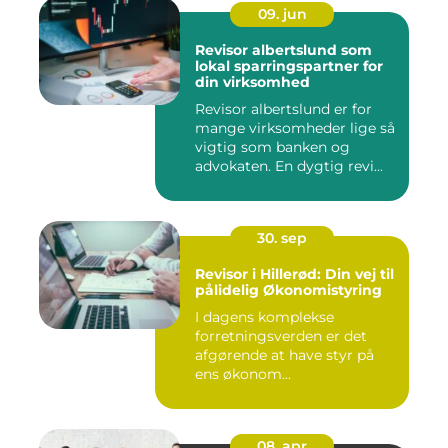
09. jun
Revisor albertslund som
lokal sparringspartner for
din virksomhed
Revisor albertslund er for
mange virksomheder lige så
vigtig som banken og
advokaten. En dygtig revi...
30. sep
Revisor i Hillerød: Din vej til
pålidelig Økonomistyring
I dagens komplekse
forretningsverden er det
afgørende at have styr på
ens økonom...
08. apr