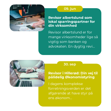
09. jun
Revisor albertslund som
lokal sparringspartner for
din virksomhed
Revisor albertslund er for
mange virksomheder lige så
vigtig som banken og
advokaten. En dygtig revi...
30. sep
Revisor i Hillerød: Din vej til
pålidelig Økonomistyring
I dagens komplekse
forretningsverden er det
afgørende at have styr på
ens økonom...