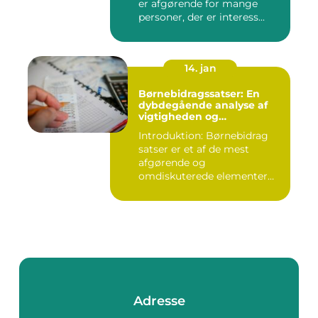
er afgørende for mange
personer, der er interess...
14. jan
Børnebidragssatser: En
dybdegående analyse af
vigtigheden og
udviklingen over tid
Introduktion: Børnebidrag
satser er et af de mest
afgørende og
omdiskuterede elementer
inden for fam...
Adresse