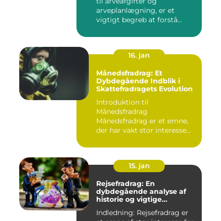
til arveafgifter og
arveplanlægning, er et
vigtigt begreb at forstå
"bunf...
16. jan
Månedsfradrag: Et
Dybdegående Indblik i
Skattefradragets Evolution
Introduktion til
Månedsfradrag
Månedsfradrag er et emne,
der har vakt stor interesse
hos mange, isæ...
15. jan
Rejsefradrag: En
dybdegående analyse af
historie og vigtige
informationer
Indledning: Rejsefradrag er