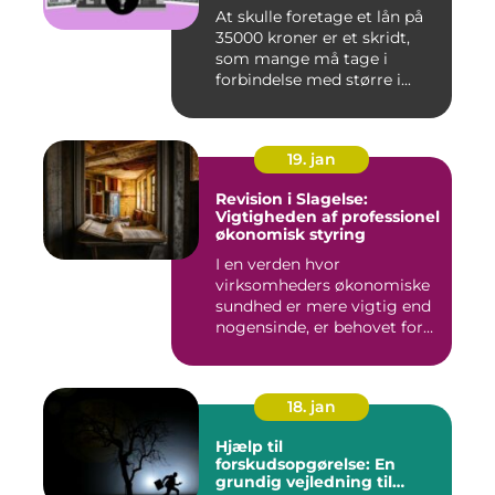
At skulle foretage et lån på
35000 kroner er et skridt,
som mange må tage i
forbindelse med større i...
19. jan
Revision i Slagelse:
Vigtigheden af professionel
økonomisk styring
I en verden hvor
virksomheders økonomiske
sundhed er mere vigtig end
nogensinde, er behovet for
komp...
18. jan
Hjælp til
forskudsopgørelse: En
grundig vejledning til