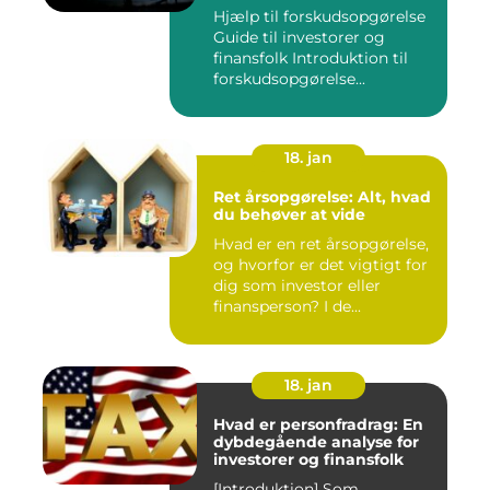
investorer og finansfolk
Hjælp til forskudsopgørelse
Guide til investorer og
finansfolk Introduktion til
forskudsopgørelse...
18. jan
Ret årsopgørelse: Alt, hvad
du behøver at vide
Hvad er en ret årsopgørelse,
og hvorfor er det vigtigt for
dig som investor eller
finansperson? I de...
18. jan
Hvad er personfradrag: En
dybdegående analyse for
investorer og finansfolk
[Introduktion] Som