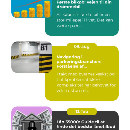
Første bilkøb: vejen til din
drømmebil
At købe sin første bil er en
stor milepæl i livet. Det kan
være spæn...
09. aug
Navigering i
parkeringsbranchen:
Forståelse af
Parkeringsselskabers Rolle
I takt med byernes vækst og
trafikproblematikkens
kompleksitet har behovet for
velstruktureret...
13. feb
Lån 35000: Guide til at
finde det bedste lånetilbud