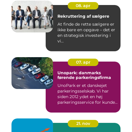
08. apr
Rekruttering af sælgere
At finde de rette sælgere er
ikke bare en opgave – det er
en strategisk investering i
vi...
07. apr
Unopark: danmarks
førende parkeringsfirma
UnoPark er et danskejet
parkeringsselskab. Vi har
siden 2012 ydet en høj
parkeringsservice for kunde...
21. nov