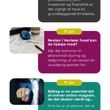
investorer og finansfolk er
det vigtigt at have en
grundlæggende forståelse
for s...
17. jan
Revisor i Vanløse: hvad kan
de hjælpe med?
Når det kommer til
økonomisk styring og
rådgivning, er en revisor en
uvurderlig partner for
virksomh...
17. jan
Bidrag er en essentiel del
af enhver online magasin,
da det skaber værdi og
diversitet i indholdet samt
Hvis du er en person, der er
engagerer læsere og