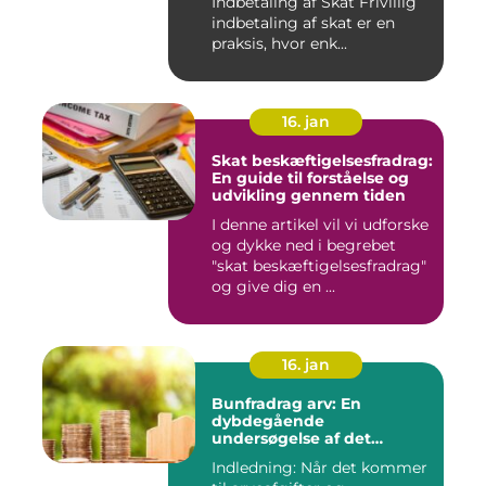
Indbetaling af Skat Frivillig
indbetaling af skat er en
praksis, hvor enk...
16. jan
Skat beskæftigelsesfradrag:
En guide til forståelse og
udvikling gennem tiden
I denne artikel vil vi udforske
og dykke ned i begrebet
"skat beskæftigelsesfradrag"
og give dig en ...
16. jan
Bunfradrag arv: En
dybdegående
undersøgelse af det
vigtigste at vide
Indledning: Når det kommer