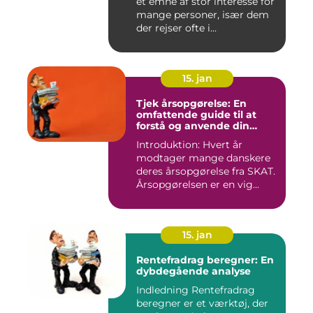
et emne af stor interesse for
mange personer, især dem
der rejser ofte i...
15. jan
Tjek årsopgørelse: En
omfattende guide til at
forstå og anvende din
årsopgørelse
Introduktion: Hvert år
modtager mange danskere
deres årsopgørelse fra SKAT.
Årsopgørelsen er en vig...
15. jan
Rentefradrag beregner: En
dybdegående analyse
Indledning Rentefradrag
beregner er et værktøj, der