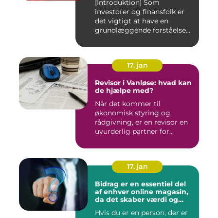
[Introduktion] Som
investorer og finansfolk er
det vigtigt at have en
grundlæggende forståelse
for s...
17. jan
Revisor i Vanløse: hvad kan
de hjælpe med?
Når det kommer til
økonomisk styring og
rådgivning, er en revisor en
uvurderlig partner for
virksomh...
17. jan
Bidrag er en essentiel del
af enhver online magasin,
da det skaber værdi og
diversitet i indholdet samt
Hvis du er en person, der er
engagerer læsere og