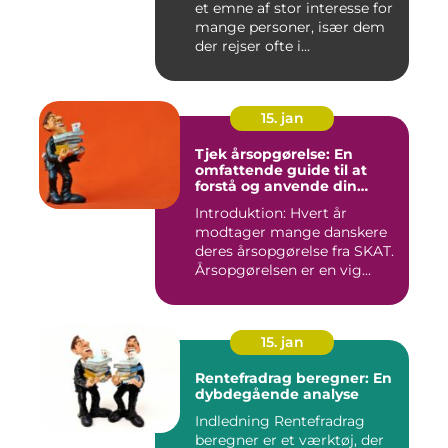
et emne af stor interesse for
mange personer, især dem
der rejser ofte i...
15. jan
Tjek årsopgørelse: En
omfattende guide til at
forstå og anvende din
årsopgørelse
Introduktion: Hvert år
modtager mange danskere
deres årsopgørelse fra SKAT.
Årsopgørelsen er en vig...
15. jan
Rentefradrag beregner: En
dybdegående analyse
Indledning Rentefradrag
beregner er et værktøj, der