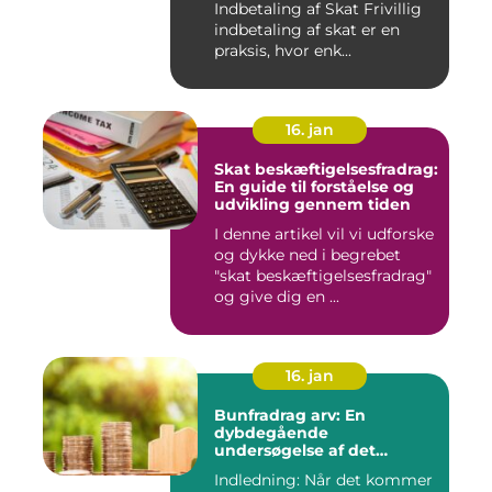
Indbetaling af Skat Frivillig
indbetaling af skat er en
praksis, hvor enk...
16. jan
Skat beskæftigelsesfradrag:
En guide til forståelse og
udvikling gennem tiden
I denne artikel vil vi udforske
og dykke ned i begrebet
"skat beskæftigelsesfradrag"
og give dig en ...
16. jan
Bunfradrag arv: En
dybdegående
undersøgelse af det
vigtigste at vide
Indledning: Når det kommer