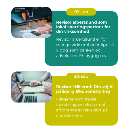
09. jun
Revisor albertslund som
lokal sparringspartner for
din virksomhed
Revisor albertslund er for
mange virksomheder lige så
vigtig som banken og
advokaten. En dygtig revi...
30. sep
Revisor i Hillerød: Din vej til
pålidelig Økonomistyring
I dagens komplekse
forretningsverden er det
afgørende at have styr på
ens økonom...