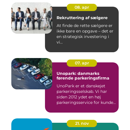
08. apr
Rekruttering af sælgere
At finde de rette sælgere er
ikke bare en opgave – det er
en strategisk investering i
vi...
07. apr
Unopark: danmarks
førende parkeringsfirma
UnoPark er et danskejet
parkeringsselskab. Vi har
siden 2012 ydet en høj
parkeringsservice for kunde...
21. nov