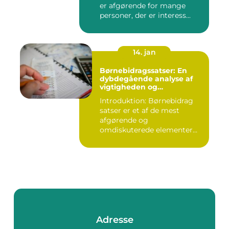
er afgørende for mange
personer, der er interess...
14. jan
Børnebidragssatser: En
dybdegående analyse af
vigtigheden og
udviklingen over tid
Introduktion: Børnebidrag
satser er et af de mest
afgørende og
omdiskuterede elementer
inden for fam...
Adresse