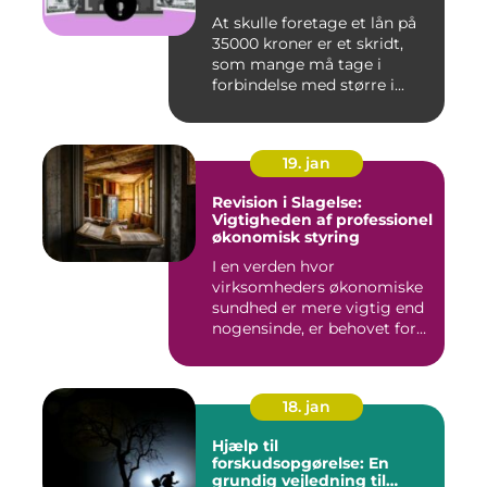
At skulle foretage et lån på
35000 kroner er et skridt,
som mange må tage i
forbindelse med større i...
19. jan
Revision i Slagelse:
Vigtigheden af professionel
økonomisk styring
I en verden hvor
virksomheders økonomiske
sundhed er mere vigtig end
nogensinde, er behovet for
komp...
18. jan
Hjælp til
forskudsopgørelse: En
grundig vejledning til