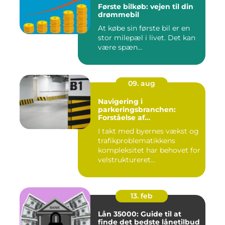
Første bilkøb: vejen til din
drømmebil
At købe sin første bil er en
stor milepæl i livet. Det kan
være spæn...
09. aug
Navigering i
parkeringsbranchen:
Forståelse af
Parkeringsselskabers Rolle
I takt med byernes vækst og
trafikproblematikkens
kompleksitet har behovet for
velstruktureret...
13. feb
Lån 35000: Guide til at
finde det bedste lånetilbud