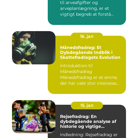
til arveafgifter og
arveplanlægning, er et
vigtigt begreb at forstå
"bunf...
16. jan
Månedsfradrag: Et
Dybdegående Indblik i
Skattefradragets Evolution
Introduktion til
Månedsfradrag
Månedsfradrag er et emne,
der har vakt stor interesse
hos mange, isæ...
15. jan
Rejsefradrag: En
dybdegående analyse af
historie og vigtige
informationer
Indledning: Rejsefradrag er