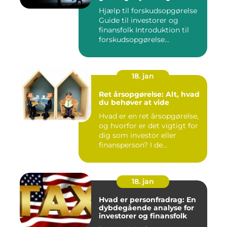
investorer og finansfolk
Hjælp til forskudsopgørelse
Guide til investorer og
finansfolk Introduktion til
forskudsopgørelse...
18. jan
Ret årsopgørelse: Alt, hvad
du behøver at vide
Hvad er en ret årsopgørelse,
og hvorfor er det vigtigt for
dig som investor eller
finansperson? I de...
18. jan
Hvad er personfradrag: En
dybdegående analyse for
investorer og finansfolk