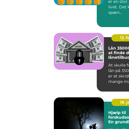
er en stor
livet. Det
spæn...
13. f
Lån 35000
at finde 
lånetilbu
At skulle 
lån på 35
er et skri
mange må
forbindel
større i...
18. j
Hjælp til
forskudso
En grund
vejledning