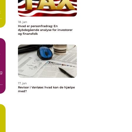
t
18. jan
Hvad er personfradrag: En
dybdegående analyse for investorer
og finansfolk
e
og
17. jan
Revisor i Vanløse: hvad kan de hjælpe
..
med?