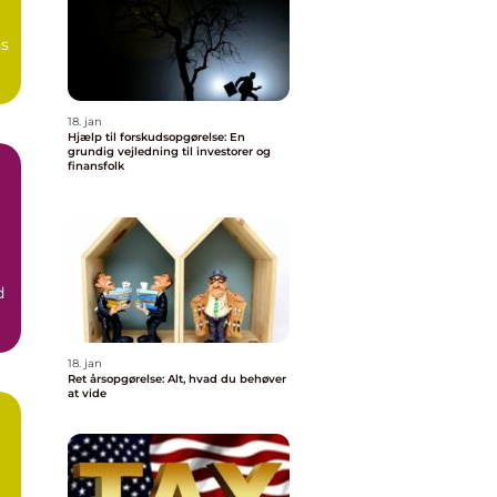
ns
18. jan
Hjælp til forskudsopgørelse: En
grundig vejledning til investorer og
finansfolk
d
18. jan
Ret årsopgørelse: Alt, hvad du behøver
at vide