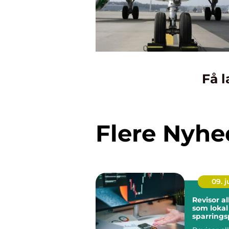
Få l
Flere Nyhe
09. 
Revisor a
som lokal
sparrings
din virk