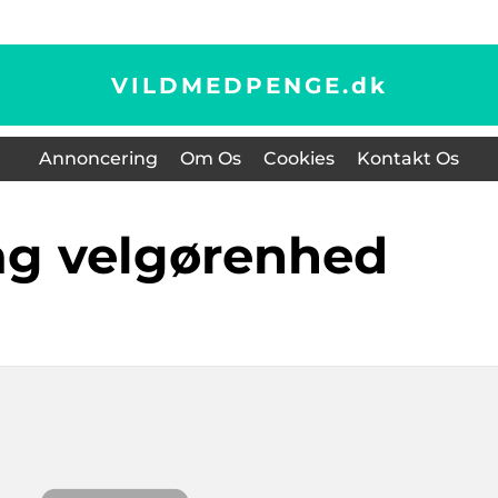
VILDMEDPENGE.
dk
Annoncering
Om Os
Cookies
Kontakt Os
rag velgørenhed