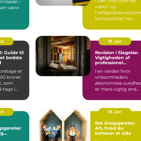
I takt med byernes
 milepæl i
s Rolle
vækst og
 kan være
trafikproblematikke
kompleksitet har
behovet for
velstruktureret...
eb
19. jan
: Guide til
Revision i Slagelse:
det bedste
Vigtigheden af
d
professionel
økonomisk styring
foretage et
I en verden hvor
000 kroner
virksomheders
dt, som
økonomiske sundhe
 tage i
er mere vigtig end
se med
nogensinde, er
behovet for komp...
an
18. jan
Ret årsopgørelse:
pgørelse:
Alt, hvad du
ig
behøver at vide
 til