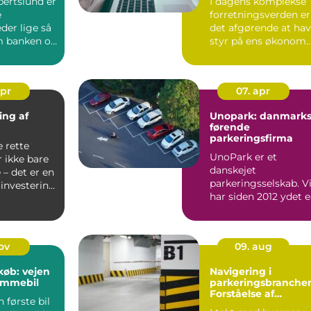
bertslund er
I dagens komplekse
e
forretningsverden er
der lige så
det afgørende at ha
m banken og
styr på ens økonom..
. En dygtig
apr
07. apr
ing af
Unopark: danmark
førende
parkeringsfirma
e rette
UnoPark er et
 ikke bare
danskejet
– det er en
parkeringsselskab. V
 investering
har siden 2012 ydet 
høj parkeringsservic
for kunde...
nov
09. aug
køb: vejen
Navigering i
rømmebil
parkeringsbranche
Forståelse af
 første bil
Parkeringsselskabe