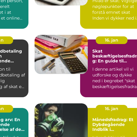
 en person,
Hvad er skat: Vigtige
rdi og
Udvikling gennem
erelt
nøglepunkter for at
 i indholdet
Tid
agerer
t i at
forstå emnet skat
 et online
Inden vi dykker ned i
dere
r der flere
den historiske ud...
an
16. jan
Indbetaling
Skat
n
beskæftigelsesfradr
ende
g: En guide til
gang
forståelse og
on til
I denne artikel vil vi
udvikling gennem
ndbetaling af
udforske og dykke
tiden
lig
ned i begrebet "skat
g af skat er
beskæftigelsesfradr
 hvor enk...
" og give dig en ...
an
16. jan
g arv: En
Månedsfradrag: Et
ende
Dybdegående
lse af det
Indblik i
at vide
Skattefradragets