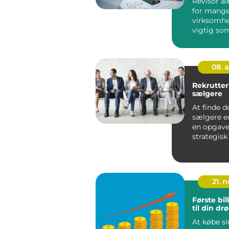
Revisor al
for mang
virksomhe
vigtig so
advokaten
revi...
08. 
Rekrutter
sælgere
At finde d
sælgere er
en opgave 
strategisk
i vi...
21. 
Første bil
til din d
At købe sin