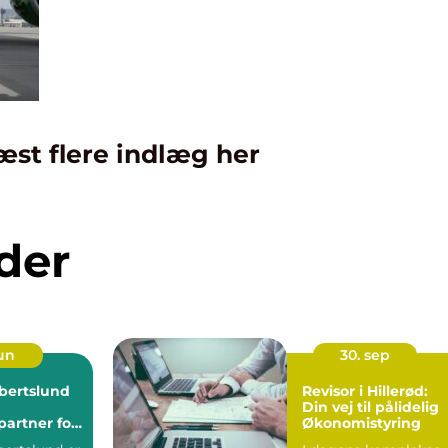
æst flere indlæg her
der
jun
30. sep
lbertslund
Revisor i Hillerød:
Din vej til pålidelig
partner for
Økonomistyring
somhed