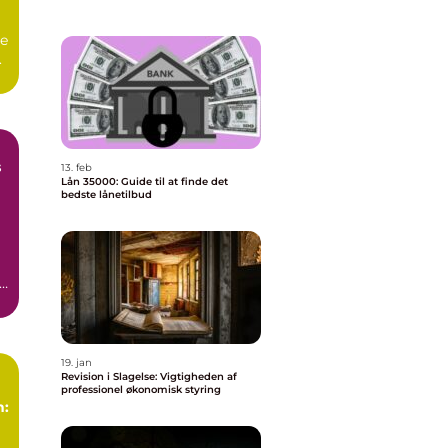
ve
.
s
13. feb
Lån 35000: Guide til at finde det
bedste lånetilbud
i
en
e
19. jan
Revision i Slagelse: Vigtigheden af
professionel økonomisk styring
n:
r