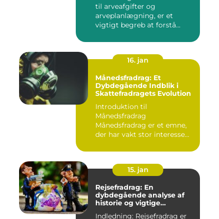
til arveafgifter og
arveplanlægning, er et
vigtigt begreb at forstå
"bunf...
16. jan
Månedsfradrag: Et
Dybdegående Indblik i
Skattefradragets Evolution
Introduktion til
Månedsfradrag
Månedsfradrag er et emne,
der har vakt stor interesse
hos mange, isæ...
15. jan
Rejsefradrag: En
dybdegående analyse af
historie og vigtige
informationer
Indledning: Rejsefradrag er