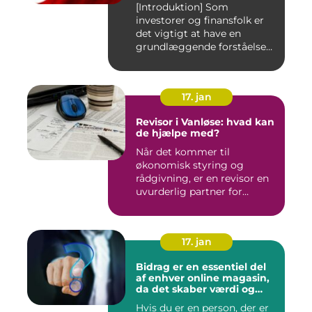
[Introduktion] Som
investorer og finansfolk er
det vigtigt at have en
grundlæggende forståelse
for s...
17. jan
Revisor i Vanløse: hvad kan
de hjælpe med?
Når det kommer til
økonomisk styring og
rådgivning, er en revisor en
uvurderlig partner for
virksomh...
17. jan
Bidrag er en essentiel del
af enhver online magasin,
da det skaber værdi og
diversitet i indholdet samt
Hvis du er en person, der er
engagerer læsere og