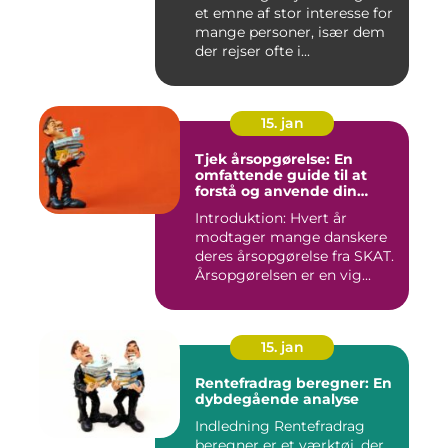
et emne af stor interesse for
mange personer, især dem
der rejser ofte i...
15. jan
Tjek årsopgørelse: En
omfattende guide til at
forstå og anvende din
årsopgørelse
Introduktion: Hvert år
modtager mange danskere
deres årsopgørelse fra SKAT.
Årsopgørelsen er en vig...
15. jan
Rentefradrag beregner: En
dybdegående analyse
Indledning Rentefradrag
beregner er et værktøj, der