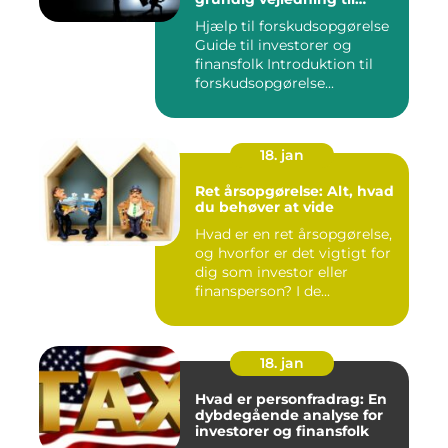
investorer og finansfolk
Hjælp til forskudsopgørelse
Guide til investorer og
finansfolk Introduktion til
forskudsopgørelse...
18. jan
Ret årsopgørelse: Alt, hvad
du behøver at vide
Hvad er en ret årsopgørelse,
og hvorfor er det vigtigt for
dig som investor eller
finansperson? I de...
18. jan
Hvad er personfradrag: En
dybdegående analyse for
investorer og finansfolk