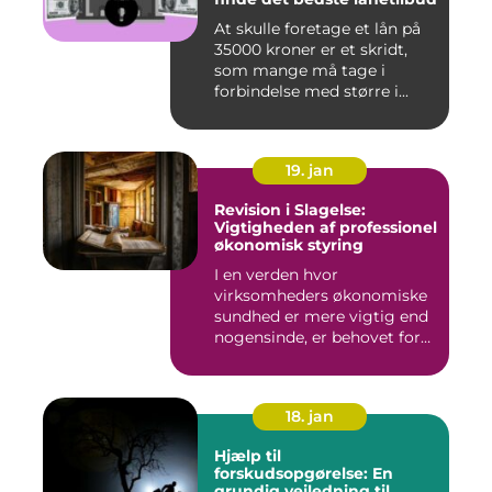
At skulle foretage et lån på
35000 kroner er et skridt,
som mange må tage i
forbindelse med større i...
19. jan
Revision i Slagelse:
Vigtigheden af professionel
økonomisk styring
I en verden hvor
virksomheders økonomiske
sundhed er mere vigtig end
nogensinde, er behovet for
komp...
18. jan
Hjælp til
forskudsopgørelse: En
grundig vejledning til