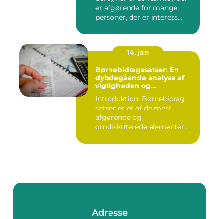
er afgørende for mange
personer, der er interess...
14. jan
Børnebidragssatser: En
dybdegående analyse af
vigtigheden og
udviklingen over tid
Introduktion: Børnebidrag
satser er et af de mest
afgørende og
omdiskuterede elementer
inden for fam...
Adresse