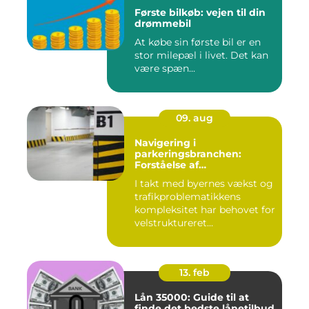
Første bilkøb: vejen til din
drømmebil
At købe sin første bil er en
stor milepæl i livet. Det kan
være spæn...
09. aug
Navigering i
parkeringsbranchen:
Forståelse af
Parkeringsselskabers Rolle
I takt med byernes vækst og
trafikproblematikkens
kompleksitet har behovet for
velstruktureret...
13. feb
Lån 35000: Guide til at
finde det bedste lånetilbud