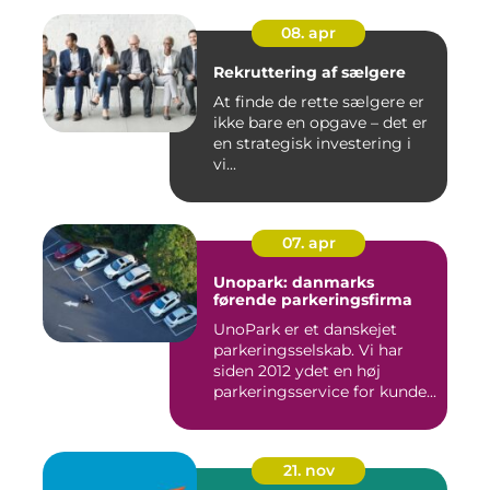
08. apr
Rekruttering af sælgere
At finde de rette sælgere er
ikke bare en opgave – det er
en strategisk investering i
vi...
07. apr
Unopark: danmarks
førende parkeringsfirma
UnoPark er et danskejet
parkeringsselskab. Vi har
siden 2012 ydet en høj
parkeringsservice for kunde...
21. nov