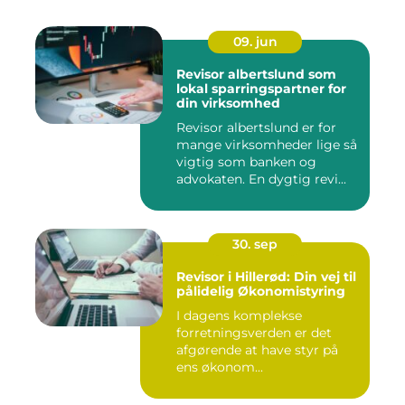
09. jun
Revisor albertslund som
lokal sparringspartner for
din virksomhed
Revisor albertslund er for
mange virksomheder lige så
vigtig som banken og
advokaten. En dygtig revi...
30. sep
Revisor i Hillerød: Din vej til
pålidelig Økonomistyring
I dagens komplekse
forretningsverden er det
afgørende at have styr på
ens økonom...