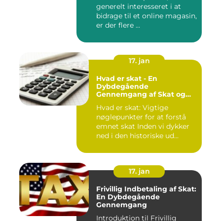
generelt interesseret i at
bidragsydere
bidrage til et online magasin,
er der flere ...
17. jan
Hvad er skat - En
Dybdegående
Gennemgang af Skat og
Dens Udvikling gennem
Hvad er skat: Vigtige
Tid
nøglepunkter for at forstå
emnet skat Inden vi dykker
ned i den historiske ud...
17. jan
Frivillig Indbetaling af Skat:
En Dybdegående
Gennemgang
Introduktion til Frivillig