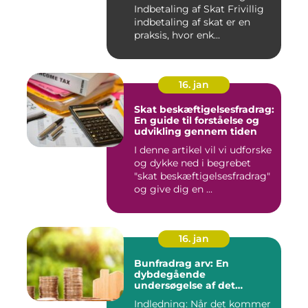
Indbetaling af Skat Frivillig
indbetaling af skat er en
praksis, hvor enk...
16. jan
Skat beskæftigelsesfradrag:
En guide til forståelse og
udvikling gennem tiden
I denne artikel vil vi udforske
og dykke ned i begrebet
"skat beskæftigelsesfradrag"
og give dig en ...
16. jan
Bunfradrag arv: En
dybdegående
undersøgelse af det
vigtigste at vide
Indledning: Når det kommer