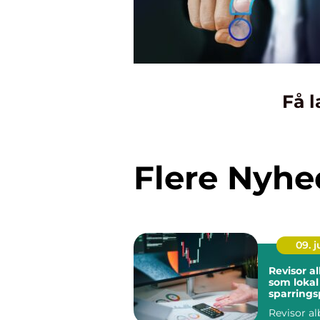
Få l
Flere Nyhe
09. 
Revisor a
som lokal
sparrings
din virk
Revisor al