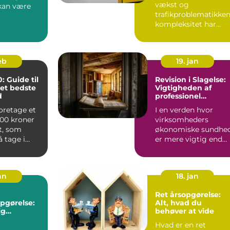
vækst og
 kan være
trafikproblematikke
kompleksitet har
behovet for
velstruktureret...
eb
19. jan
: Guide til
Revision i Slagelse:
det bedste
Vigtigheden af
d
professionel
økonomisk styring
foretage et
I en verden hvor
000 kroner
virksomheders
dt, som
økonomiske sundhe
 tage i
er mere vigtig end
se med
nogensinde, er
behovet for komp...
an
18. jan
Ret årsopgørelse:
pgørelse:
Alt, hvad du
ig
behøver at vide
 til
Hvad er en ret
r og