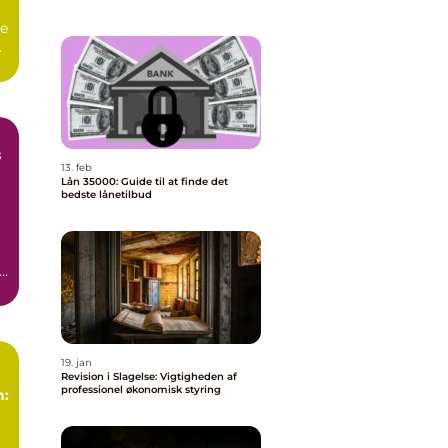
ve
.
s
13. feb
Lån 35000: Guide til at finde det
bedste lånetilbud
i
en
e
19. jan
Revision i Slagelse: Vigtigheden af
professionel økonomisk styring
n:
r