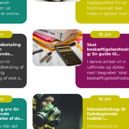
erelt
nøglepunkter for at
 i indholdet
Tid
agerer
t i at
forstå emnet skat
 et online
Inden vi dykker ned i
dere
r der flere
den historiske ud...
an
16. jan
Indbetaling
Skat
n
beskæftigelsesfradr
ende
g: En guide til
gang
forståelse og
on til
I denne artikel vil vi
udvikling gennem
ndbetaling af
udforske og dykke
tiden
lig
ned i begrebet "skat
g af skat er
beskæftigelsesfradr
 hvor enk...
" og give dig en ...
an
16. jan
g arv: En
Månedsfradrag: Et
ende
Dybdegående
lse af det
Indblik i
at vide
Skattefradragets
: Når det
Introduktion til
Evolution