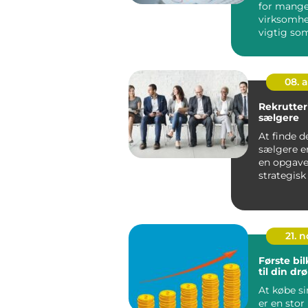
for mang
virksomhe
vigtig so
advokaten
revi...
08. 
Rekrutter
sælgere
At finde d
sælgere er
en opgave 
strategisk
i vi...
21. 
Første bil
til din d
At købe sin
er en stor