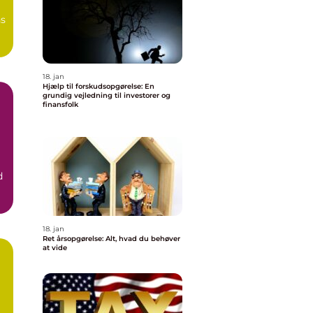
ns
18. jan
Hjælp til forskudsopgørelse: En
grundig vejledning til investorer og
finansfolk
d
18. jan
Ret årsopgørelse: Alt, hvad du behøver
at vide