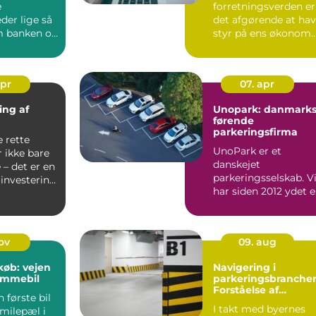
e
forretningsverden er
der lige så
det afgørende at ha
m banken og
styr på ens økonom..
. En dygtig
apr
07. apr
ing af
Unopark: danmark
førende
parkeringsfirma
e rette
UnoPark er et
 ikke bare
danskejet
– det er en
parkeringsselskab. V
 investering
har siden 2012 ydet 
høj parkeringsservic
for kunde...
nov
09. aug
køb: vejen
Navigering i
rømmebil
parkeringsbranche
Forståelse af
 første bil
Parkeringsselskabe
I takt med byernes
 milepæl i
s Rolle