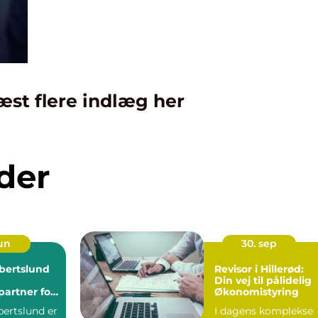
æst flere indlæg her
der
jun
30. sep
lbertslund
Revisor i Hillerød:
Din vej til pålidelig
partner for
Økonomistyring
somhed
bertslund er
I dagens komplekse