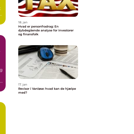
t
18. jan
Hvad er personfradrag: En
dybdegående analyse for investorer
og finansfolk
e
og
17. jan
..
Revisor i Vanløse: hvad kan de hjælpe
med?