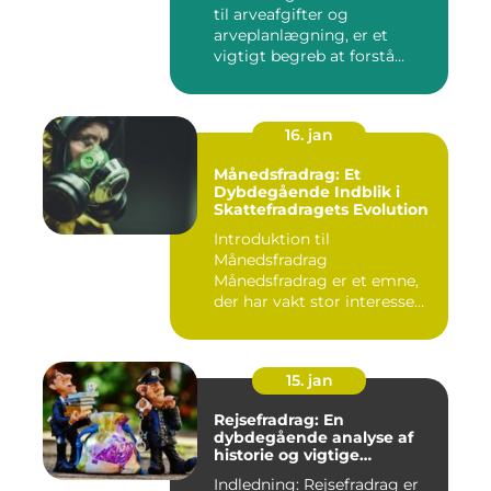
til arveafgifter og
arveplanlægning, er et
vigtigt begreb at forstå
"bunf...
16. jan
Månedsfradrag: Et
Dybdegående Indblik i
Skattefradragets Evolution
Introduktion til
Månedsfradrag
Månedsfradrag er et emne,
der har vakt stor interesse
hos mange, isæ...
15. jan
Rejsefradrag: En
dybdegående analyse af
historie og vigtige
informationer
Indledning: Rejsefradrag er