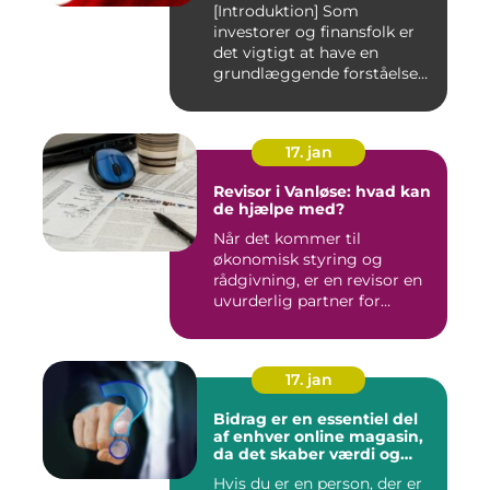
[Introduktion] Som
investorer og finansfolk er
det vigtigt at have en
grundlæggende forståelse
for s...
17. jan
Revisor i Vanløse: hvad kan
de hjælpe med?
Når det kommer til
økonomisk styring og
rådgivning, er en revisor en
uvurderlig partner for
virksomh...
17. jan
Bidrag er en essentiel del
af enhver online magasin,
da det skaber værdi og
diversitet i indholdet samt
Hvis du er en person, der er
engagerer læsere og