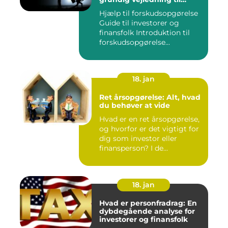
investorer og finansfolk
Hjælp til forskudsopgørelse
Guide til investorer og
finansfolk Introduktion til
forskudsopgørelse...
18. jan
Ret årsopgørelse: Alt, hvad
du behøver at vide
Hvad er en ret årsopgørelse,
og hvorfor er det vigtigt for
dig som investor eller
finansperson? I de...
18. jan
Hvad er personfradrag: En
dybdegående analyse for
investorer og finansfolk