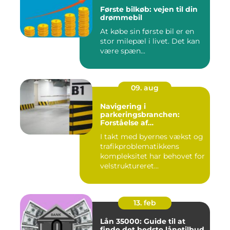
Første bilkøb: vejen til din
drømmebil
At købe sin første bil er en
stor milepæl i livet. Det kan
være spæn...
09. aug
Navigering i
parkeringsbranchen:
Forståelse af
Parkeringsselskabers Rolle
I takt med byernes vækst og
trafikproblematikkens
kompleksitet har behovet for
velstruktureret...
13. feb
Lån 35000: Guide til at
finde det bedste lånetilbud