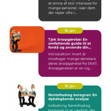
et emne af stor interesse for
mange personer, især dem
der rejser ofte i...
15. jan
Tjek årsopgørelse: En
omfattende guide til at
forstå og anvende din
årsopgørelse
Introduktion: Hvert år
modtager mange danskere
deres årsopgørelse fra SKAT.
Årsopgørelsen er en vig...
15. jan
Rentefradrag beregner: En
dybdegående analyse
Indledning Rentefradrag
beregner er et værktøj, der