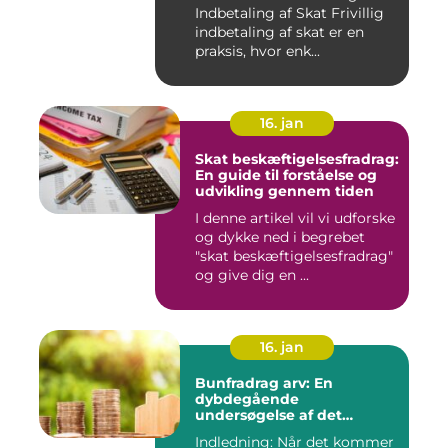
Indbetaling af Skat Frivillig
indbetaling af skat er en
praksis, hvor enk...
16. jan
Skat beskæftigelsesfradrag:
En guide til forståelse og
udvikling gennem tiden
I denne artikel vil vi udforske
og dykke ned i begrebet
"skat beskæftigelsesfradrag"
og give dig en ...
16. jan
Bunfradrag arv: En
dybdegående
undersøgelse af det
vigtigste at vide
Indledning: Når det kommer