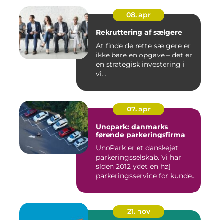
08. apr
Rekruttering af sælgere
At finde de rette sælgere er
ikke bare en opgave – det er
en strategisk investering i
vi...
07. apr
Unopark: danmarks
førende parkeringsfirma
UnoPark er et danskejet
parkeringsselskab. Vi har
siden 2012 ydet en høj
parkeringsservice for kunde...
21. nov