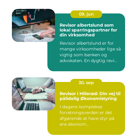
09. jun
Revisor albertslund som
lokal sparringspartner for
din virksomhed
Revisor albertslund er for
mange virksomheder lige så
vigtig som banken og
advokaten. En dygtig revi...
30. sep
Revisor i Hillerød: Din vej til
pålidelig Økonomistyring
I dagens komplekse
forretningsverden er det
afgørende at have styr på
ens økonom...