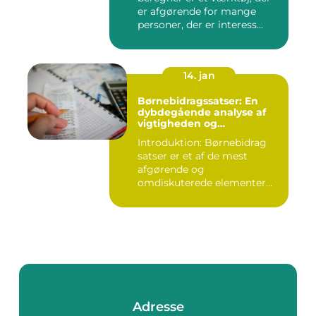
er afgørende for mange
personer, der er interess...
14. jan
Børnebidragssatser: En
dybdegående analyse af
vigtigheden og
udviklingen over tid
Introduktion: Børnebidrag
satser er et af de mest
afgørende og
omdiskuterede elementer
inden for fam...
Adresse