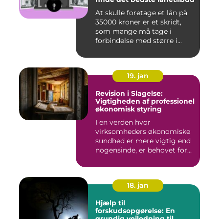
At skulle foretage et lån på
35000 kroner er et skridt,
som mange må tage i
forbindelse med større i...
19. jan
Revision i Slagelse:
Vigtigheden af professionel
økonomisk styring
I en verden hvor
virksomheders økonomiske
sundhed er mere vigtig end
nogensinde, er behovet for
komp...
18. jan
Hjælp til
forskudsopgørelse: En
grundig vejledning til