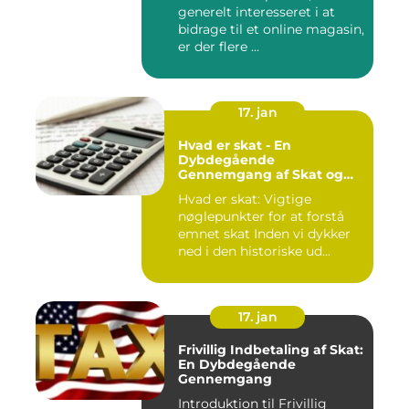
generelt interesseret i at
bidragsydere
bidrage til et online magasin,
er der flere ...
17. jan
Hvad er skat - En
Dybdegående
Gennemgang af Skat og
Dens Udvikling gennem
Hvad er skat: Vigtige
Tid
nøglepunkter for at forstå
emnet skat Inden vi dykker
ned i den historiske ud...
17. jan
Frivillig Indbetaling af Skat:
En Dybdegående
Gennemgang
Introduktion til Frivillig