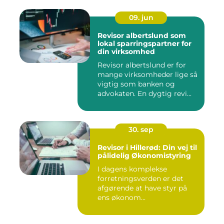
09. jun
Revisor albertslund som
lokal sparringspartner for
din virksomhed
Revisor albertslund er for
mange virksomheder lige så
vigtig som banken og
advokaten. En dygtig revi...
30. sep
Revisor i Hillerød: Din vej til
pålidelig Økonomistyring
I dagens komplekse
forretningsverden er det
afgørende at have styr på
ens økonom...