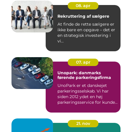
08. apr
Rekruttering af sælgere
At finde de rette sælgere er
ikke bare en opgave – det er
en strategisk investering i
vi...
07. apr
Unopark: danmarks
førende parkeringsfirma
UnoPark er et danskejet
parkeringsselskab. Vi har
siden 2012 ydet en høj
parkeringsservice for kunde...
21. nov