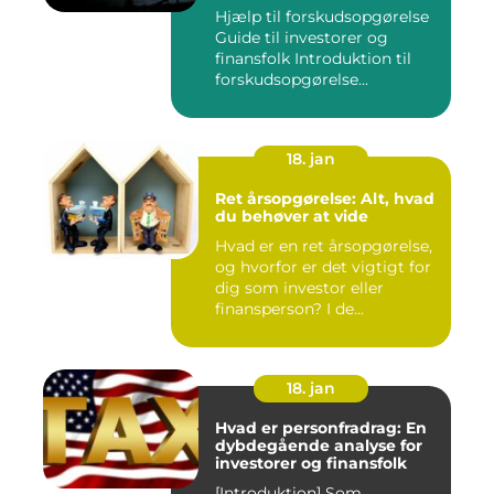
investorer og finansfolk
Hjælp til forskudsopgørelse
Guide til investorer og
finansfolk Introduktion til
forskudsopgørelse...
18. jan
Ret årsopgørelse: Alt, hvad
du behøver at vide
Hvad er en ret årsopgørelse,
og hvorfor er det vigtigt for
dig som investor eller
finansperson? I de...
18. jan
Hvad er personfradrag: En
dybdegående analyse for
investorer og finansfolk
[Introduktion] Som