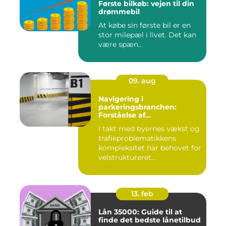
Første bilkøb: vejen til din
drømmebil
At købe sin første bil er en
stor milepæl i livet. Det kan
være spæn...
09. aug
Navigering i
parkeringsbranchen:
Forståelse af
Parkeringsselskabers Rolle
I takt med byernes vækst og
trafikproblematikkens
kompleksitet har behovet for
velstruktureret...
13. feb
Lån 35000: Guide til at
finde det bedste lånetilbud