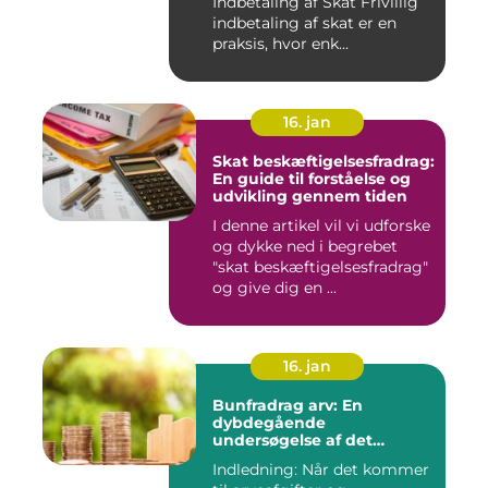
Indbetaling af Skat Frivillig
indbetaling af skat er en
praksis, hvor enk...
16. jan
Skat beskæftigelsesfradrag:
En guide til forståelse og
udvikling gennem tiden
I denne artikel vil vi udforske
og dykke ned i begrebet
"skat beskæftigelsesfradrag"
og give dig en ...
16. jan
Bunfradrag arv: En
dybdegående
undersøgelse af det
vigtigste at vide
Indledning: Når det kommer