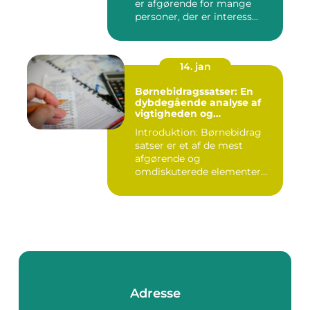
er afgørende for mange
personer, der er interess...
14. jan
Børnebidragssatser: En
dybdegående analyse af
vigtigheden og
udviklingen over tid
Introduktion: Børnebidrag
satser er et af de mest
afgørende og
omdiskuterede elementer
inden for fam...
Adresse