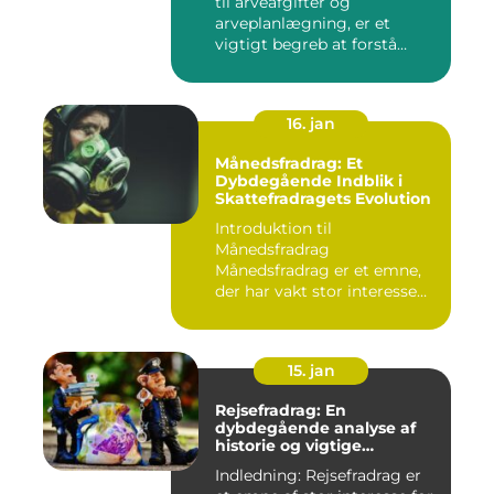
til arveafgifter og
arveplanlægning, er et
vigtigt begreb at forstå
"bunf...
16. jan
Månedsfradrag: Et
Dybdegående Indblik i
Skattefradragets Evolution
Introduktion til
Månedsfradrag
Månedsfradrag er et emne,
der har vakt stor interesse
hos mange, isæ...
15. jan
Rejsefradrag: En
dybdegående analyse af
historie og vigtige
informationer
Indledning: Rejsefradrag er