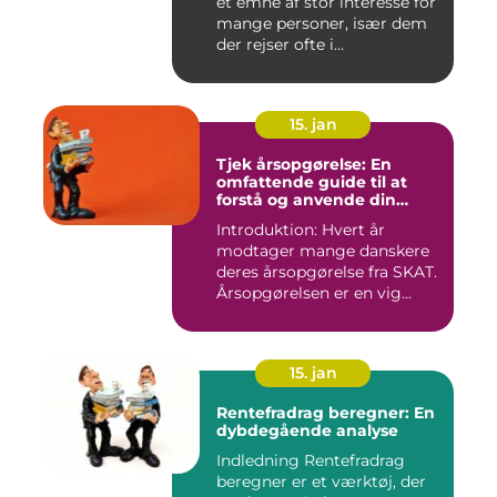
et emne af stor interesse for
mange personer, især dem
der rejser ofte i...
15. jan
Tjek årsopgørelse: En
omfattende guide til at
forstå og anvende din
årsopgørelse
Introduktion: Hvert år
modtager mange danskere
deres årsopgørelse fra SKAT.
Årsopgørelsen er en vig...
15. jan
Rentefradrag beregner: En
dybdegående analyse
Indledning Rentefradrag
beregner er et værktøj, der