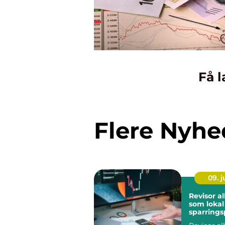
Få l
Flere Nyhe
09. 
Revisor a
som lokal
sparrings
din virk