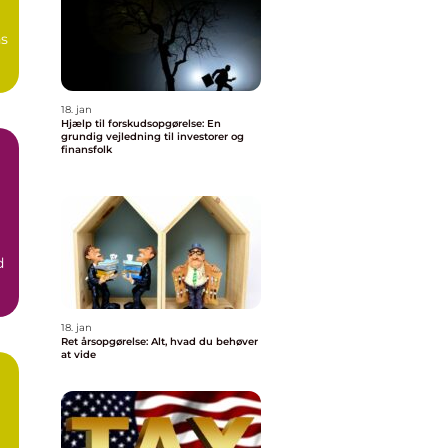
ns
18. jan
Hjælp til forskudsopgørelse: En
grundig vejledning til investorer og
finansfolk
d
18. jan
Ret årsopgørelse: Alt, hvad du behøver
at vide