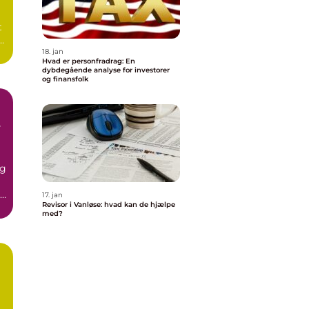
t
18. jan
Hvad er personfradrag: En
dybdegående analyse for investorer
og finansfolk
e
og
17. jan
Revisor i Vanløse: hvad kan de hjælpe
..
med?