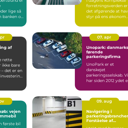
bertslund er
I dagens komplekse
e
forretningsverden er
der lige så
det afgørende at ha
m banken og
styr på ens økonom..
. En dygtig
apr
07. apr
ing af
Unopark: danmark
førende
parkeringsfirma
e rette
UnoPark er et
 ikke bare
danskejet
– det er en
parkeringsselskab. V
 investering
har siden 2012 ydet 
høj parkeringsservic
for kunde...
nov
09. aug
køb: vejen
Navigering i
rømmebil
parkeringsbranche
Forståelse af
 første bil
Parkeringsselskabe