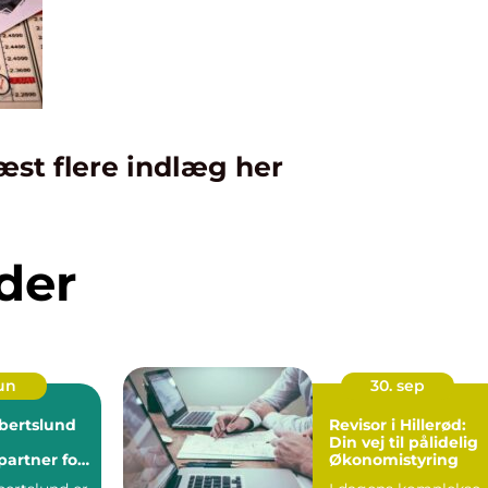
æst flere indlæg her
der
jun
30. sep
lbertslund
Revisor i Hillerød:
Din vej til pålidelig
partner for
Økonomistyring
somhed