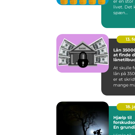
er en stor
livet. Det
spæn...
13. f
Lån 35000
at finde 
lånetilbu
At skulle 
lån på 35
er et skri
mange må
forbindel
større i...
18. j
Hjælp til
forskudso
En grund
vejledning