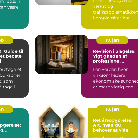
I takt med byernes
 milepæl i
s Rolle
vækst og
 kan være
trafikproblematikke
kompleksitet har
behovet for
velstruktureret...
eb
19. jan
: Guide til
Revision i Slagelse:
det bedste
Vigtigheden af
d
professionel
økonomisk styring
foretage et
I en verden hvor
000 kroner
virksomheders
dt, som
økonomiske sundhe
 tage i
er mere vigtig end
se med
nogensinde, er
behovet for komp...
an
18. jan
Ret årsopgørelse:
pgørelse:
Alt, hvad du
ig
behøver at vide
 til