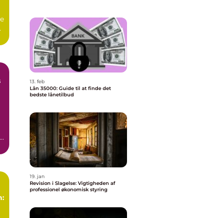
ve
.
s
13. feb
Lån 35000: Guide til at finde det
bedste lånetilbud
i
en
e
19. jan
Revision i Slagelse: Vigtigheden af
professionel økonomisk styring
n:
r