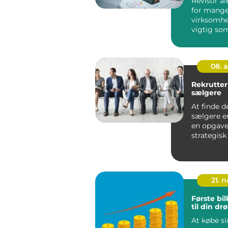
Revisor al
for mang
virksomhe
vigtig so
advokaten
revi...
08. 
Rekrutter
sælgere
At finde d
sælgere er
en opgave 
strategisk
i vi...
21. 
Første bil
til din d
At købe sin