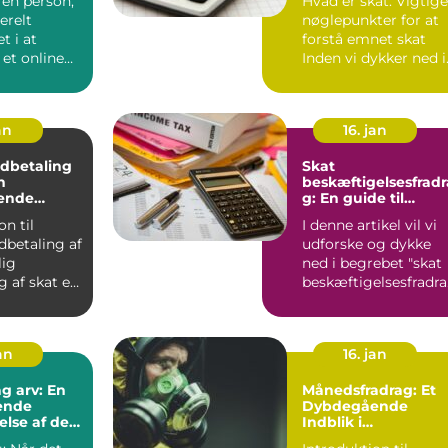
 en person,
Hvad er skat: Vigtige
rdi og
Udvikling gennem
erelt
nøglepunkter for at
 i indholdet
Tid
agerer
t i at
forstå emnet skat
 et online
Inden vi dykker ned i
dere
r der flere
den historiske ud...
an
16. jan
Indbetaling
Skat
n
beskæftigelsesfradr
ende
g: En guide til
gang
forståelse og
on til
I denne artikel vil vi
udvikling gennem
ndbetaling af
udforske og dykke
tiden
lig
ned i begrebet "skat
g af skat er
beskæftigelsesfradr
 hvor enk...
" og give dig en ...
an
16. jan
g arv: En
Månedsfradrag: Et
ende
Dybdegående
lse af det
Indblik i
at vide
Skattefradragets